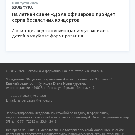
6 августа 2026
КУЛЬТУРА
На летней сцене «Дома офицеров» пройдет
серия бесплатных концертов
А в конце августа пензенцы смогут записать
детей в клубные формирования.
© 2017-2026, Рекламно-информационное агентство «ПензаСМИ».
Учредитель: Общество с ограниченной ответственностью "Оптимист".
Главный редактор — Куликова Елена Муллануровна.
Адрес редакции: 440028, г. Пенза, ул. Германа Титова, д. 9.
Телефон: 8 (8412) 20-07-60
E-mail: ria.penzasmi@yandex.ru
Зарегистрировано Федеральной службой по надзору в сфере связи,
информационных технологий и массовых коммуникаций. Регистрационный номер
ЭЛ № ФС 77 - 72693 от 23.04.2018г.
Все права защищены. Использование материалов, опубликованных на сайте
penzasmi.ru допускается с обязательной прямой гиперссылкой на страницу, с