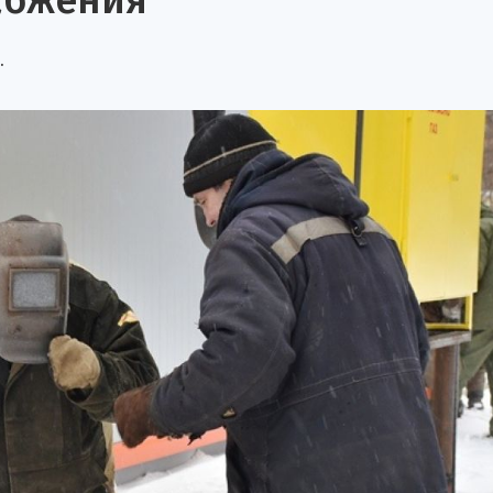
абжения
.