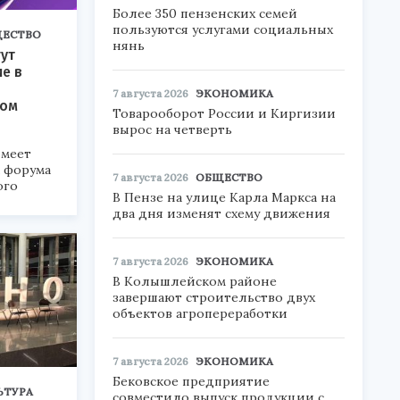
Более 350 пензенских семей
пользуются услугами социальных
ЕСТВО
нянь
ут
ие в
7 августа 2026
ЭКОНОМИКА
ком
Товарооборот России и Киргизии
вырос на четверть
меет
а форума
7 августа 2026
ОБЩЕСТВО
ого
В Пензе на улице Карла Маркса на
два дня изменят схему движения
6».
7 августа 2026
ЭКОНОМИКА
В Колышлейском районе
завершают строительство двух
объектов агропереработки
7 августа 2026
ЭКОНОМИКА
Бековское предприятие
ЬТУРА
совместило выпуск продукции с