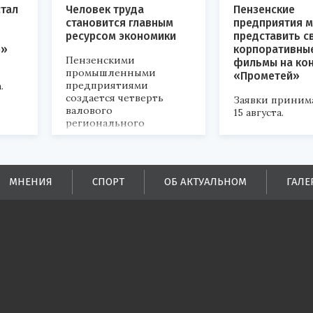
стал
Человек труда
Пензенские
становится главным
предприятия м
ресурсом экономики
представить с
р»
корпоративны
Пензенскими
фильмы на ко
промышленными
«Прометей»
предприятиями
.
создается четверть
Заявки приним
валового
15 августа.
регионального
продукта и
обеспечивается до
половины налоговых
поступлений в
МНЕНИЯ
СПОРТ
ОБ АКТУАЛЬНОМ
ГАЛЕ
бюджеты всех уровней.