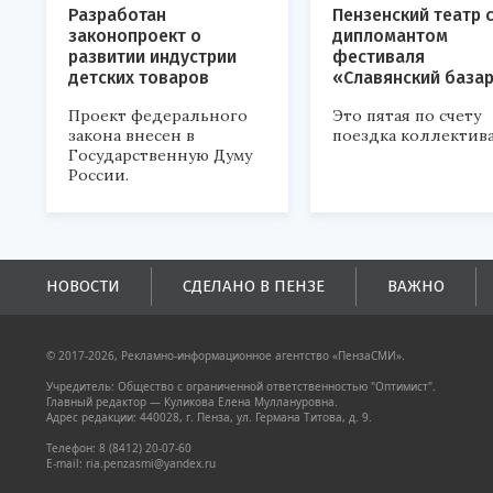
Разработан
Пензенский театр 
законопроект о
дипломантом
развитии индустрии
фестиваля
детских товаров
«Славянский база
Проект федерального
Это пятая по счету
закона внесен в
поездка коллектива
Государственную Думу
России.
НОВОСТИ
СДЕЛАНО В ПЕНЗЕ
ВАЖНО
© 2017-2026, Рекламно-информационное агентство «ПензаСМИ».
Учредитель: Общество с ограниченной ответственностью "Оптимист".
Главный редактор — Куликова Елена Муллануровна.
Адрес редакции: 440028, г. Пенза, ул. Германа Титова, д. 9.
Телефон: 8 (8412) 20-07-60
E-mail: ria.penzasmi@yandex.ru