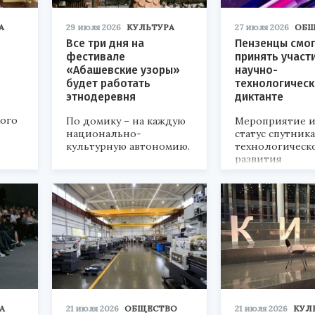
А
29 июля 2026
КУЛЬТУРА
27 июля 2026
ОБЩ
Все три дня на
Пензенцы смог
фестивале
принять участ
«Абашевские узоры»
научно-
будет работать
технологичес
этнодеревня
диктанте
кого
По домику – на каждую
Мероприятие и
национально-
статус спутник
культурную автономию.
технологическ
развития
«Технопром-202
А
21 июля 2026
ОБЩЕСТВО
21 июля 2026
КУЛ