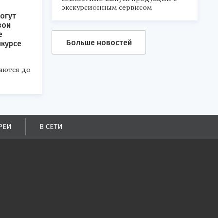
экскурсионным сервисом
огут
вои
е
Больше новостей
нкурсе
аются до
РЕИ
В СЕТИ