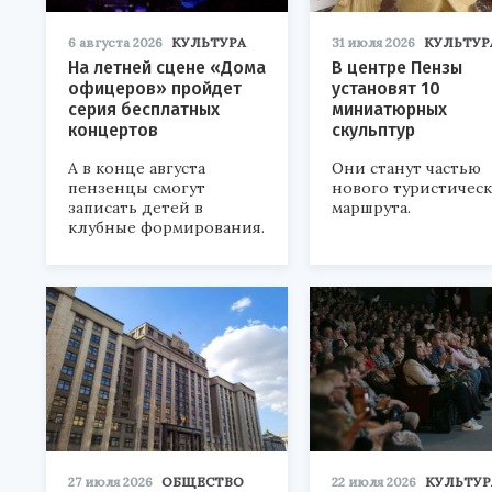
6 августа 2026
КУЛЬТУРА
31 июля 2026
КУЛЬТУР
На летней сцене «Дома
В центре Пензы
офицеров» пройдет
установят 10
серия бесплатных
миниатюрных
концертов
скульптур
А в конце августа
Они станут частью
пензенцы смогут
нового туристичес
записать детей в
маршрута.
клубные формирования.
27 июля 2026
ОБЩЕСТВО
22 июля 2026
КУЛЬТУР