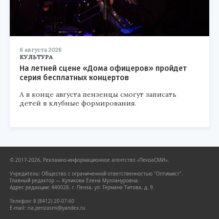
6 августа 2026
КУЛЬТУРА
На летней сцене «Дома офицеров» пройдет
серия бесплатных концертов
А в конце августа пензенцы смогут записать
детей в клубные формирования.
© 2017-2026, Рекламно-информационное агентство «ПензаСМИ».
Учредитель: Общество с ограниченной ответственностью "Оптимист".
Главный редактор — Куликова Елена Муллануровна.
Адрес редакции: 440028, г. Пенза, ул. Германа Титова, д. 9.
Телефон: 8 (8412) 20-07-60
E-mail: ria.penzasmi@yandex.ru