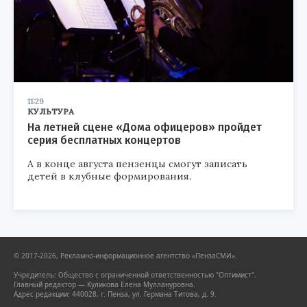
11:29
КУЛЬТУРА
На летней сцене «Дома офицеров» пройдет
серия бесплатных концертов
А в конце августа пензенцы смогут записать
детей в клубные формирования.
© 2017-2026, Рекламно-информационное агентство «ПензаСМИ».
Учредитель: Общество с ограниченной ответственностью "Оптимист".
Главный редактор — Куликова Елена Муллануровна.
Адрес редакции: 440028, г. Пенза, ул. Германа Титова, д. 9.