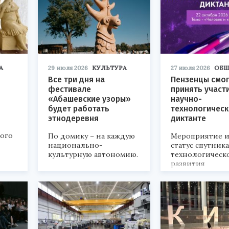
А
29 июля 2026
КУЛЬТУРА
27 июля 2026
ОБЩ
Все три дня на
Пензенцы смог
фестивале
принять участ
«Абашевские узоры»
научно-
будет работать
технологичес
этнодеревня
диктанте
кого
По домику – на каждую
Мероприятие и
национально-
статус спутник
культурную автономию.
технологическ
развития
«Технопром-202