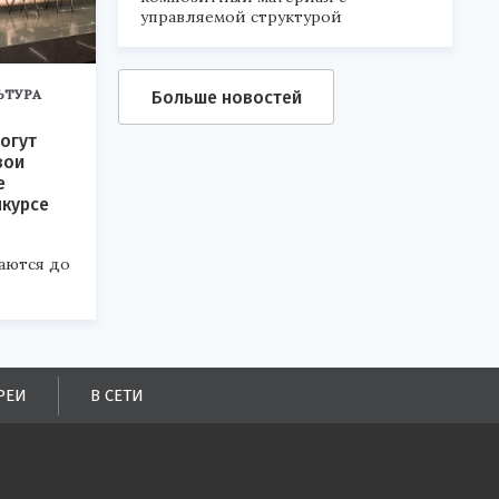
управляемой структурой
ЬТУРА
Больше новостей
огут
вои
е
нкурсе
аются до
РЕИ
В СЕТИ