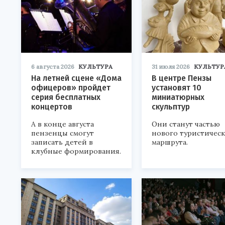
6 августа 2026
КУЛЬТУРА
31 июля 2026
КУЛЬТУР
На летней сцене «Дома
В центре Пензы
офицеров» пройдет
установят 10
серия бесплатных
миниатюрных
концертов
скульптур
А в конце августа
Они станут частью
пензенцы смогут
нового туристичес
записать детей в
маршрута.
клубные формирования.