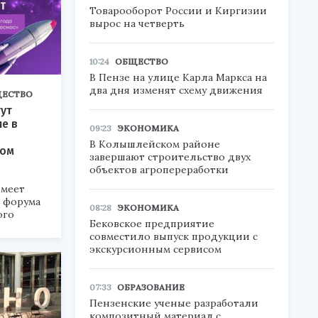
Товарооборот России и Киргизии
вырос на четверть
10:24
ОБЩЕСТВО
В Пензе на улице Карла Маркса на
два дня изменят схему движения
ЕСТВО
ут
ие в
09:23
ЭКОНОМИКА
В Колышлейском районе
ком
завершают строительство двух
объектов агропереработки
меет
а форума
08:28
ЭКОНОМИКА
ого
Бековское предприятие
совместило выпуск продукции с
6».
экскурсионным сервисом
07:33
ОБРАЗОВАНИЕ
Пензенские ученые разработали
композитный материал с