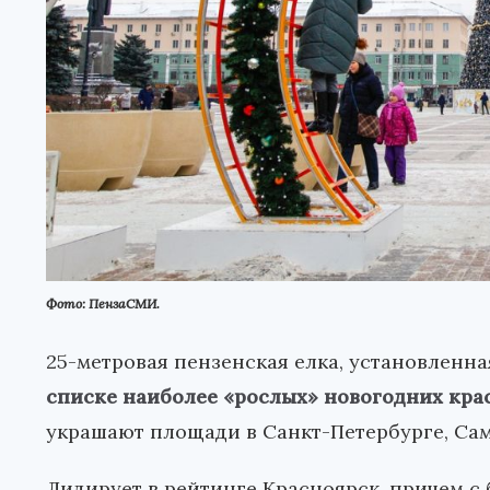
Фото: ПензаСМИ.
25-метровая пензенская елка, установленн
списке наиболее «рослых» новогодних кра
украшают площади в Санкт-Петербурге, Сам
Лидирует в рейтинге Красноярск, причем с