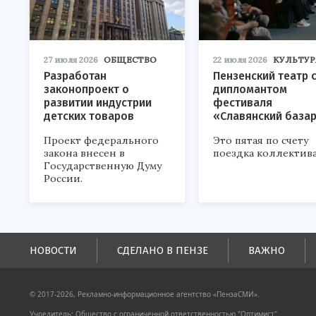
27 июля 2026
ОБЩЕСТВО
22 июля 2026
КУЛЬТУР
Разработан
Пензенский театр 
законопроект о
дипломантом
развитии индустрии
фестиваля
детских товаров
«Славянский база
Проект федерального
Это пятая по счету
закона внесен в
поездка коллектива
Государственную Думу
России.
НОВОСТИ
СДЕЛАНО В ПЕНЗЕ
ВАЖНО
© 2017-2026, Рекламно-информационное агентство «ПензаСМИ».
Учредитель: Общество с ограниченной ответственностью "Оптимист".