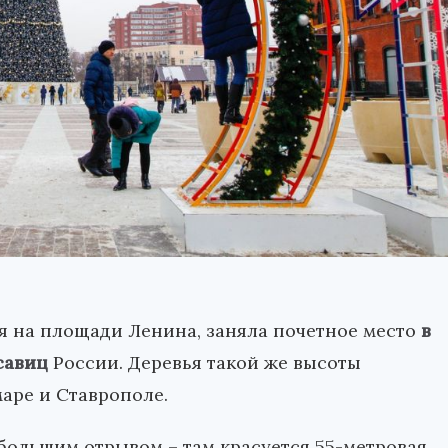
ая на площади Ленина, заняла почетное место
в
савиц
России. Деревья такой же высоты
аре и Ставрополе.
 большим отрывом – там красуется 55-метровая