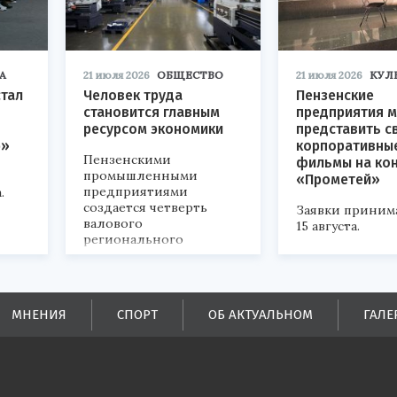
А
21 июля 2026
ОБЩЕСТВО
21 июля 2026
КУЛ
стал
Человек труда
Пензенские
становится главным
предприятия м
ресурсом экономики
представить с
р»
корпоративны
Пензенскими
фильмы на ко
промышленными
«Прометей»
предприятиями
.
создается четверть
Заявки приним
валового
15 августа.
регионального
продукта и
обеспечивается до
половины налоговых
поступлений в
МНЕНИЯ
СПОРТ
ОБ АКТУАЛЬНОМ
ГАЛЕ
бюджеты всех уровней.