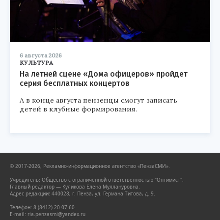
6 августа 2026
КУЛЬТУРА
На летней сцене «Дома офицеров» пройдет
серия бесплатных концертов
А в конце августа пензенцы смогут записать
детей в клубные формирования.
© 2017-2026, Рекламно-информационное агентство «ПензаСМИ».
Учредитель: Общество с ограниченной ответственностью "Оптимист".
Главный редактор — Куликова Елена Муллануровна.
Адрес редакции: 440028, г. Пенза, ул. Германа Титова, д. 9.
Телефон: 8 (8412) 20-07-60
E-mail: ria.penzasmi@yandex.ru