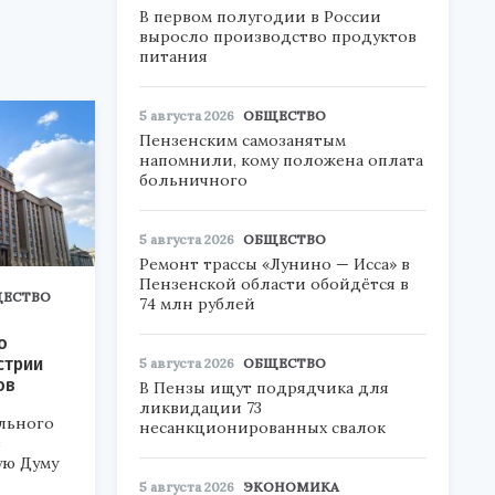
В первом полугодии в России
выросло производство продуктов
питания
5 августа 2026
ОБЩЕСТВО
Пензенским самозанятым
напомнили, кому положена оплата
больничного
5 августа 2026
ОБЩЕСТВО
Ремонт трассы «Лунино — Исса» в
Пензенской области обойдётся в
ЕСТВО
74 млн рублей
о
стрии
5 августа 2026
ОБЩЕСТВО
ов
В Пензы ищут подрядчика для
ликвидации 73
льного
несанкционированных свалок
в
ую Думу
5 августа 2026
ЭКОНОМИКА