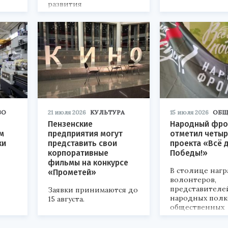
развития
«Технопром-2026».
ВО
21 июля 2026
КУЛЬТУРА
15 июля 2026
ОБЩ
Пензенские
Народный фро
м
предприятия могут
отметил четыр
ки
представить свои
проекта «Всё 
корпоративные
Победы!»
фильмы на конкурсе
В столице наг
«Прометей»
волонтеров,
представителе
Заявки принимаются до
народных полк
15 августа.
общественных
объединений.