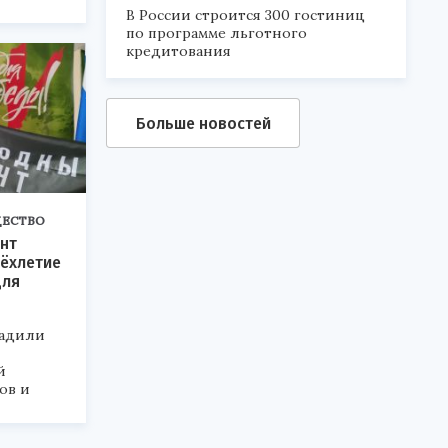
В России строится 300 гостиниц
по программе льготного
кредитования
Больше новостей
ЕСТВО
нт
ёхлетие
для
радили
й
ов и