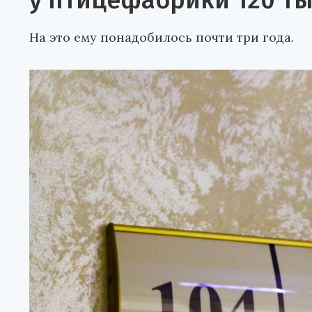
у птицефабрики 120 ты
На это ему понадобилось почти три года.