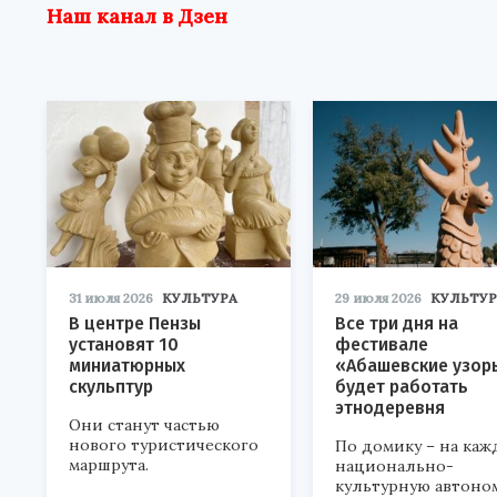
Наш канал в Дзен
31 июля 2026
КУЛЬТУРА
29 июля 2026
КУЛЬТУР
В центре Пензы
Все три дня на
установят 10
фестивале
миниатюрных
«Абашевские узор
скульптур
будет работать
этнодеревня
Они станут частью
нового туристического
По домику – на каж
маршрута.
национально-
культурную автоно