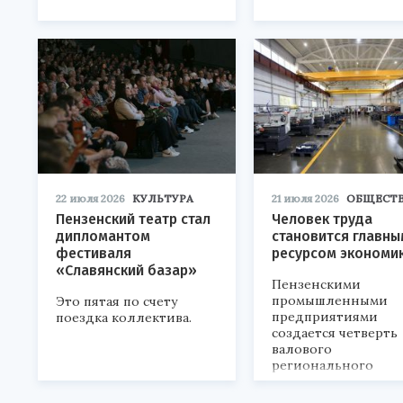
22 июля 2026
КУЛЬТУРА
21 июля 2026
ОБЩЕСТ
Пензенский театр стал
Человек труда
дипломантом
становится главны
фестиваля
ресурсом экономи
«Славянский базар»
Пензенскими
промышленными
Это пятая по счету
предприятиями
поездка коллектива.
создается четверть
валового
регионального
продукта и
обеспечивается до