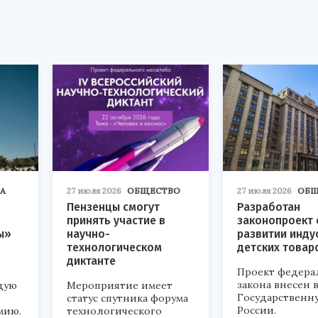
А
27 июля 2026
ОБЩЕСТВО
27 июля 2026
ОБЩ
Пензенцы смогут
Разработан
принять участие в
законопроект 
ы»
научно-
развитии инду
технологическом
детских товар
диктанте
Проект федера
закона внесен 
дую
Мероприятие имеет
Государственн
статус спутника форума
России.
мию.
технологического