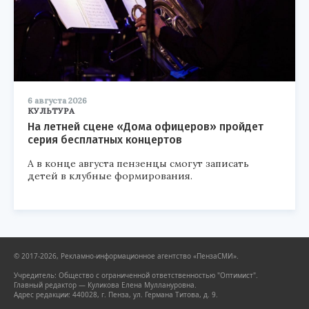
6 августа 2026
КУЛЬТУРА
На летней сцене «Дома офицеров» пройдет
серия бесплатных концертов
А в конце августа пензенцы смогут записать
детей в клубные формирования.
© 2017-2026, Рекламно-информационное агентство «ПензаСМИ».
Учредитель: Общество с ограниченной ответственностью "Оптимист".
Главный редактор — Куликова Елена Муллануровна.
Адрес редакции: 440028, г. Пенза, ул. Германа Титова, д. 9.