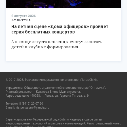
6 августа 2026
КУЛЬТУРА
На летней сцене «Дома офицеров» пройдет
серия бесплатных концертов
А в конце августа пензенцы смогут записать
детей в клубные формирования.
© 2017-2026, Рекламно-информационное агентство «ПензаСМИ».
Учредитель: Общество с ограниченной ответственностью "Оптимист".
Главный редактор — Куликова Елена Муллануровна.
Адрес редакции: 440028, г. Пенза, ул. Германа Титова, д. 9.
Телефон: 8 (8412) 20-07-60
E-mail: ria.penzasmi@yandex.ru
Зарегистрировано Федеральной службой по надзору в сфере связи,
информационных технологий и массовых коммуникаций. Регистрационный номер