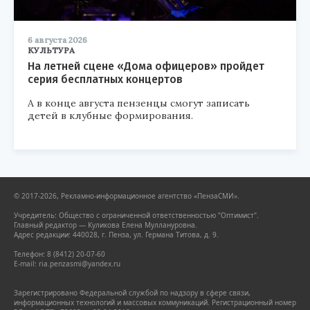
6 августа 2026
КУЛЬТУРА
На летней сцене «Дома офицеров» пройдет
серия бесплатных концертов
А в конце августа пензенцы смогут записать
детей в клубные формирования.
© 2017-2026, Рекламно-информационное агентство «ПензаСМИ».
Учредитель: Общество с ограниченной ответственностью "Оптимист".
Главный редактор — Куликова Елена Муллануровна.
Адрес редакции: 440028, г. Пенза, ул. Германа Титова, д. 9.
Телефон: 8 (8412) 20-07-60
E-mail: ria.penzasmi@yandex.ru
Зарегистрировано Федеральной службой по надзору в сфере связи,
информационных технологий и массовых коммуникаций. Регистрационный номер