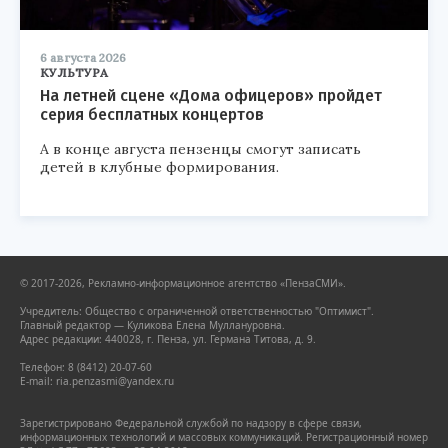
6 августа 2026
КУЛЬТУРА
На летней сцене «Дома офицеров» пройдет
серия бесплатных концертов
А в конце августа пензенцы смогут записать
детей в клубные формирования.
© 2017-2026, Рекламно-информационное агентство «ПензаСМИ».
Учредитель: Общество с ограниченной ответственностью "Оптимист".
Главный редактор — Куликова Елена Муллануровна.
Адрес редакции: 440028, г. Пенза, ул. Германа Титова, д. 9.
Телефон: 8 (8412) 20-07-60
E-mail: ria.penzasmi@yandex.ru
Зарегистрировано Федеральной службой по надзору в сфере связи,
информационных технологий и массовых коммуникаций. Регистрационный номер