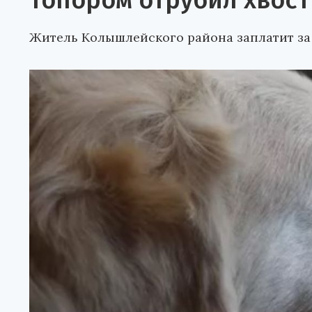
топором отрубил хвост
Житель Колышлейского района заплатит за 