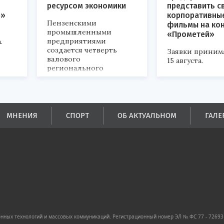
ресурсом экономики
представить с
р»
корпоративны
Пензенскими
фильмы на ко
промышленными
«Прометей»
предприятиями
.
создается четверть
Заявки приним
валового
15 августа.
регионального
продукта и
обеспечивается до
половины налоговых
поступлений в
бюджеты всех уровней.
МНЕНИЯ
СПОРТ
ОБ АКТУАЛЬНОМ
ГАЛЕ
ных технологий и массовых коммуникаций. Регистрационный номер ЭЛ № ФС 77 - 72693 