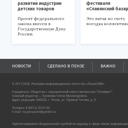
развитии индустрии
фестиваля
детских товаров
«Славянский база
Проект федерального
Это пятая по счету
закона внесен в
поездка коллектива
Государственную Думу
России.
НОВОСТИ
СДЕЛАНО В ПЕНЗЕ
ВАЖНО
© 2017-2026, Рекламно-информационное агентство «ПензаСМИ».
Учредитель: Общество с ограниченной ответственностью "Оптимист".
Главный редактор — Куликова Елена Муллануровна.
Адрес редакции: 440028, г. Пенза, ул. Германа Титова, д. 9.
Телефон: 8 (8412) 20-07-60
E-mail: ria.penzasmi@yandex.ru
Зарегистрировано Федеральной службой по надзору в сфере связи, информацион