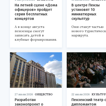
На летней сцене «Дома
В центре Пензы
офицеров» пройдет
установят 10
серия бесплатных
миниатюрных
концертов
скульптур
А в конце августа
Они станут частью
пензенцы смогут
нового туристичес
записать детей в
маршрута.
клубные формирования.
27 июля 2026
ОБЩЕСТВО
22 июля 2026
КУЛЬТУР
Разработан
Пензенский театр 
законопроект о
дипломантом