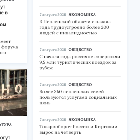
ут
ие в
7 августа 2026
ЭКОНОМИКА
В Пензенской области с начала
ком
года трудоустроено более 200
людей с инвалидностью
меет
а форума
7 августа 2026
ОБЩЕСТВО
ого
С начала года россияне совершили
9,5 млн туристических поездок за
6».
рубеж
7 августа 2026
ОБЩЕСТВО
Более 350 пензенских семей
пользуются услугами социальных
нянь
7 августа 2026
ЭКОНОМИКА
ЬТУРА
Товарооборот России и Киргизии
вырос на четверть
огут