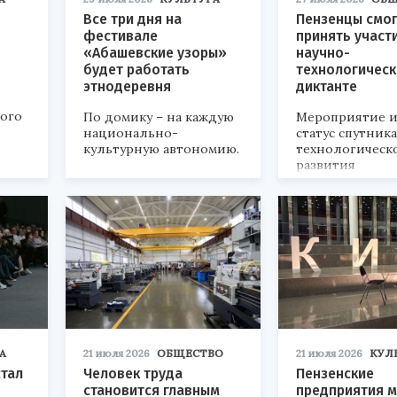
Все три дня на
Пензенцы смог
фестивале
принять участ
«Абашевские узоры»
научно-
будет работать
технологичес
этнодеревня
диктанте
кого
По домику – на каждую
Мероприятие и
национально-
статус спутник
культурную автономию.
технологическ
развития
«Технопром-202
А
21 июля 2026
ОБЩЕСТВО
21 июля 2026
КУЛ
стал
Человек труда
Пензенские
становится главным
предприятия м