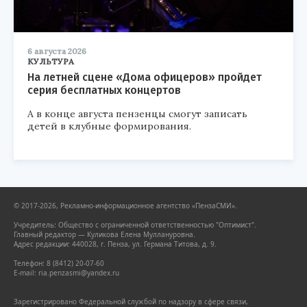
6 августа 2026
КУЛЬТУРА
На летней сцене «Дома офицеров» пройдет
серия бесплатных концертов
А в конце августа пензенцы смогут записать
детей в клубные формирования.
© 2017-2026, Рекламно-информационное агентство «ПензаСМИ».
Учредитель: Общество с ограниченной ответственностью "Оптимист".
Главный редактор — Куликова Елена Муллануровна.
Адрес редакции: 440028, г. Пенза, ул. Германа Титова, д. 9.
Телефон: 8 (8412) 20-07-60
E-mail: ria.penzasmi@yandex.ru
Зарегистрировано Федеральной службой по надзору в сфере связи,