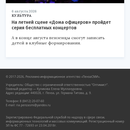
6 августа 2026
КУЛЬТУРА
На летней сцене «Дома офицеров» пройдет
серия бесплатных концертов
А в конце августа пензенцы смогут записать
детей в клубные формирования.
© 2017-2026, Рекламно-информационное агентство «ПензаСМИ».
Учредитель: Общество с ограниченной ответственностью "Оптимист".
Главный редактор — Куликова Елена Муллануровна.
Адрес редакции: 440028, г. Пенза, ул. Германа Титова, д. 9.
Телефон: 8 (8412) 20-07-60
E-mail: ria.penzasmi@yandex.ru
Зарегистрировано Федеральной службой по надзору в сфере связи,
информационных технологий и массовых коммуникаций. Регистрационный номер
ЭЛ № ФС 77 - 72693 от 23.04.2018г.