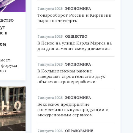
7 августа 2026
ЭКОНОМИКА
Товарооборот России и Киргизии
вырос на четверть
ЕСТВО
ут
ие в
7 августа 2026
ОБЩЕСТВО
В Пензе на улице Карла Маркса на
ком
два дня изменят схему движения
меет
7 августа 2026
ЭКОНОМИКА
а форума
ого
В Колышлейском районе
завершают строительство двух
6».
объектов агропереработки
7 августа 2026
ЭКОНОМИКА
Бековское предприятие
совместило выпуск продукции с
экскурсионным сервисом
7 августа 2026
ОБРАЗОВАНИЕ