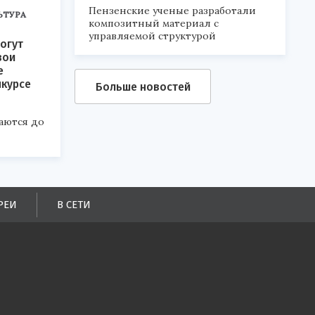
Пензенские ученые разработали
ЬТУРА
композитный материал с
управляемой структурой
огут
вои
е
нкурсе
Больше новостей
аются до
РЕИ
В СЕТИ