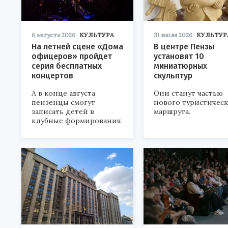
6 августа 2026
КУЛЬТУРА
31 июля 2026
КУЛЬТУР
На летней сцене «Дома
В центре Пензы
офицеров» пройдет
установят 10
серия бесплатных
миниатюрных
концертов
скульптур
А в конце августа
Они станут частью
пензенцы смогут
нового туристичес
записать детей в
маршрута.
клубные формирования.