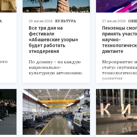
А
29 июля 2026
КУЛЬТУРА
27 июля 2026
ОБЩ
Все три дня на
Пензенцы смог
фестивале
принять участ
«Абашевские узоры»
научно-
будет работать
технологичес
этнодеревня
диктанте
кого
По домику – на каждую
Мероприятие и
национально-
статус спутник
культурную автономию.
технологическ
развития
«Технопром-202