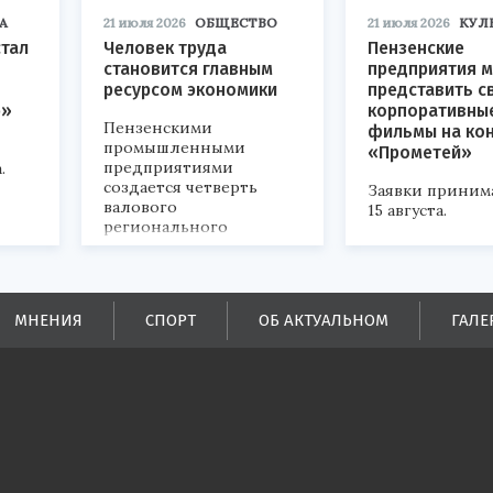
А
21 июля 2026
ОБЩЕСТВО
21 июля 2026
КУЛ
стал
Человек труда
Пензенские
становится главным
предприятия м
ресурсом экономики
представить с
р»
корпоративны
Пензенскими
фильмы на ко
промышленными
«Прометей»
предприятиями
.
создается четверть
Заявки приним
валового
15 августа.
регионального
продукта и
обеспечивается до
половины налоговых
поступлений в
МНЕНИЯ
СПОРТ
ОБ АКТУАЛЬНОМ
ГАЛЕ
бюджеты всех уровней.