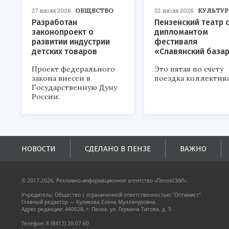
27 июля 2026
ОБЩЕСТВО
22 июля 2026
КУЛЬТУР
Разработан
Пензенский театр 
законопроект о
дипломантом
развитии индустрии
фестиваля
детских товаров
«Славянский база
Проект федерального
Это пятая по счету
закона внесен в
поездка коллектива
Государственную Думу
России.
НОВОСТИ
СДЕЛАНО В ПЕНЗЕ
ВАЖНО
© 2017-2026, Рекламно-информационное агентство «ПензаСМИ».
Учредитель: Общество с ограниченной ответственностью "Оптимист".
Главный редактор — Куликова Елена Муллануровна.
Адрес редакции: 440028, г. Пенза, ул. Германа Титова, д. 9.
Телефон: 8 (8412) 20-07-60