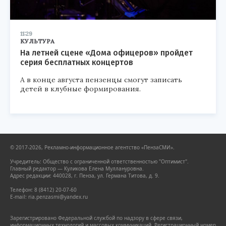
11:29
КУЛЬТУРА
На летней сцене «Дома офицеров» пройдет
серия бесплатных концертов
А в конце августа пензенцы смогут записать
детей в клубные формирования.
© 2017-2026, Рекламно-информационное агентство «ПензаСМИ».
Учредитель: Общество с ограниченной ответственностью "Оптимист".
Главный редактор — Куликова Елена Муллануровна.
Адрес редакции: 440028, г. Пенза, ул. Германа Титова, д. 9.
Телефон: 8 (8412) 20-07-60
E-mail: ria.penzasmi@yandex.ru
Зарегистрировано Федеральной службой по надзору в сфере связи,
информационных технологий и массовых коммуникаций. Регистрационный номер