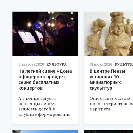
6 августа 2026
КУЛЬТУРА
31 июля 2026
КУЛЬТУР
На летней сцене «Дома
В центре Пензы
офицеров» пройдет
установят 10
серия бесплатных
миниатюрных
концертов
скульптур
А в конце августа
Они станут частью
пензенцы смогут
нового туристичес
записать детей в
маршрута.
клубные формирования.