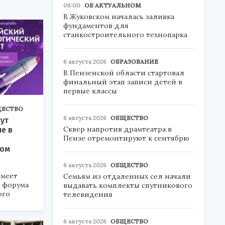
06:00
ОБ АКТУАЛЬНОМ
В Жуковском началась заливка
фундаментов для
станкостроительного технопарка
6 августа 2026
ОБРАЗОВАНИЕ
В Пензенской области стартовал
финальный этап записи детей в
первые классы
ЕСТВО
6 августа 2026
ОБЩЕСТВО
ут
Сквер напротив драмтеатра в
ие в
Пензе отремонтируют к сентябрю
ком
6 августа 2026
ОБЩЕСТВО
меет
Семьям из отдаленных сел начали
а форума
выдавать комплекты спутникового
ого
телевидения
6».
6 августа 2026
ОБЩЕСТВО