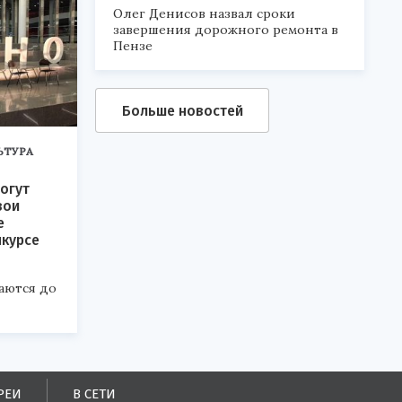
Олег Денисов назвал сроки
завершения дорожного ремонта в
Пензе
Больше новостей
ЬТУРА
огут
вои
е
нкурсе
аются до
РЕИ
В СЕТИ