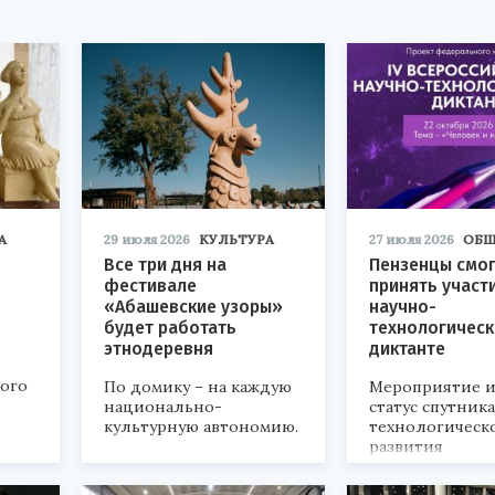
А
29 июля 2026
КУЛЬТУРА
27 июля 2026
ОБЩ
Все три дня на
Пензенцы смог
фестивале
принять участ
«Абашевские узоры»
научно-
будет работать
технологичес
этнодеревня
диктанте
кого
По домику – на каждую
Мероприятие и
национально-
статус спутник
культурную автономию.
технологическ
развития
«Технопром-202