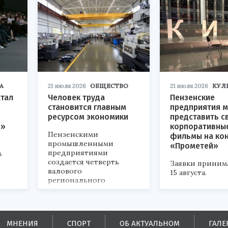
А
21 июля 2026
ОБЩЕСТВО
21 июля 2026
КУЛ
стал
Человек труда
Пензенские
становится главным
предприятия м
ресурсом экономики
представить с
р»
корпоративны
Пензенскими
фильмы на ко
промышленными
«Прометей»
предприятиями
.
создается четверть
Заявки приним
валового
15 августа.
регионального
продукта и
обеспечивается до
половины налоговых
поступлений в
МНЕНИЯ
СПОРТ
ОБ АКТУАЛЬНОМ
ГАЛЕ
бюджеты всех уровней.