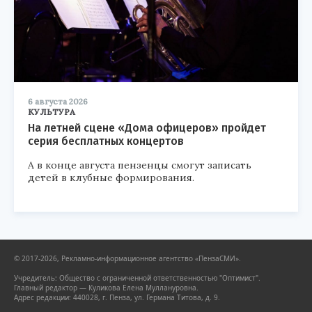
6 августа 2026
КУЛЬТУРА
На летней сцене «Дома офицеров» пройдет
серия бесплатных концертов
А в конце августа пензенцы смогут записать
детей в клубные формирования.
© 2017-2026, Рекламно-информационное агентство «ПензаСМИ».
Учредитель: Общество с ограниченной ответственностью "Оптимист".
Главный редактор — Куликова Елена Муллануровна.
Адрес редакции: 440028, г. Пенза, ул. Германа Титова, д. 9.