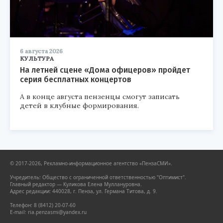
6 августа 2026
КУЛЬТУРА
На летней сцене «Дома офицеров» пройдет
серия бесплатных концертов
А в конце августа пензенцы смогут записать
детей в клубные формирования.
© 2017-2026, Рекламно-информационное агентство «ПензаСМИ».
Учредитель: Общество с ограниченной ответственностью "Оптимист".
Главный редактор — Куликова Елена Муллануровна.
Адрес редакции: 440028, г. Пенза, ул. Германа Титова, д. 9.
Телефон: 8 (8412) 20-07-60
E-mail: ria.penzasmi@yandex.ru