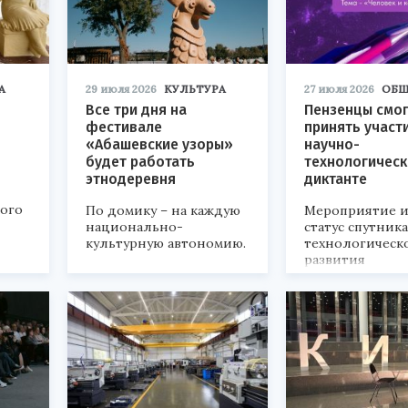
А
29 июля 2026
КУЛЬТУРА
27 июля 2026
ОБЩ
Все три дня на
Пензенцы смог
фестивале
принять участ
«Абашевские узоры»
научно-
будет работать
технологичес
этнодеревня
диктанте
кого
По домику – на каждую
Мероприятие и
национально-
статус спутник
культурную автономию.
технологическ
развития
«Технопром-202