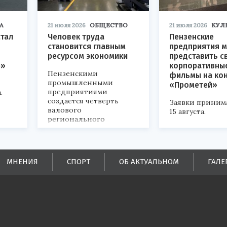
А
21 июля 2026
ОБЩЕСТВО
21 июля 2026
КУЛ
стал
Человек труда
Пензенские
становится главным
предприятия м
ресурсом экономики
представить с
р»
корпоративны
Пензенскими
фильмы на ко
промышленными
«Прометей»
предприятиями
.
создается четверть
Заявки приним
валового
15 августа.
регионального
продукта и
обеспечивается до
половины налоговых
поступлений в
МНЕНИЯ
СПОРТ
ОБ АКТУАЛЬНОМ
ГАЛЕ
бюджеты всех уровней.