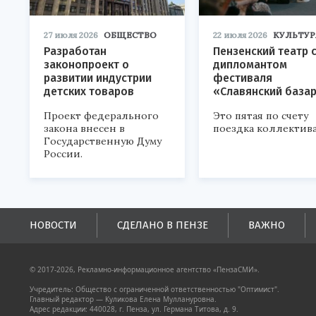
27 июля 2026
ОБЩЕСТВО
22 июля 2026
КУЛЬТУР
Разработан
Пензенский театр 
законопроект о
дипломантом
развитии индустрии
фестиваля
детских товаров
«Славянский база
Проект федерального
Это пятая по счету
закона внесен в
поездка коллектива
Государственную Думу
России.
НОВОСТИ
СДЕЛАНО В ПЕНЗЕ
ВАЖНО
© 2017-2026, Рекламно-информационное агентство «ПензаСМИ».
Учредитель: Общество с ограниченной ответственностью "Оптимист".
Главный редактор — Куликова Елена Муллануровна.
Адрес редакции: 440028, г. Пенза, ул. Германа Титова, д. 9.