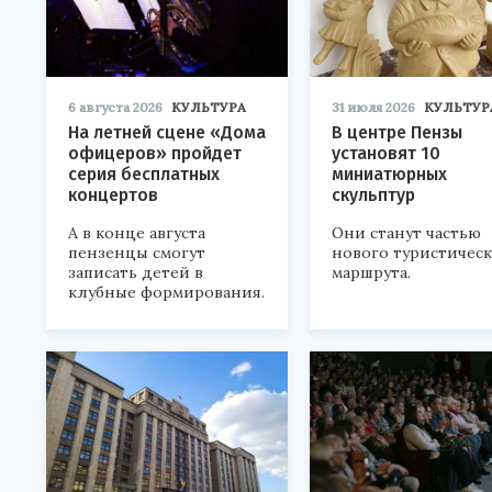
6 августа 2026
КУЛЬТУРА
31 июля 2026
КУЛЬТУР
На летней сцене «Дома
В центре Пензы
офицеров» пройдет
установят 10
серия бесплатных
миниатюрных
концертов
скульптур
А в конце августа
Они станут частью
пензенцы смогут
нового туристичес
записать детей в
маршрута.
клубные формирования.