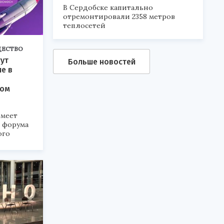
В Сердобске капитально
отремонтировали 2358 метров
теплосетей
ЕСТВО
ут
Больше новостей
ие в
ком
меет
а форума
ого
6».