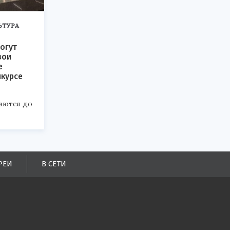
ЬТУРА
огут
вои
е
нкурсе
аются до
РЕИ
В СЕТИ