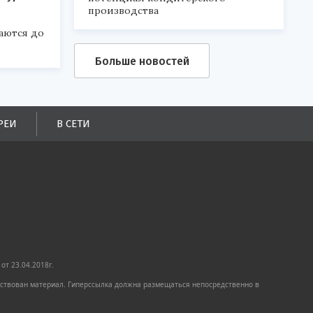
производства
аются до
Больше новостей
РЕИ
В СЕТИ
от 23.04.2018г.
имствован материал. Гиперссылка должна размещаться непосредственно в