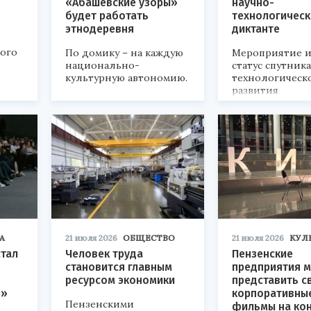
«Абашевские узоры»
научно-
будет работать
технологичес
этнодеревня
диктанте
кого
По домику – на каждую
Мероприятие и
национально-
статус спутник
культурную автономию.
технологическ
развития
«Технопром-202
А
21 июля 2026
ОБЩЕСТВО
21 июля 2026
КУЛ
стал
Человек труда
Пензенские
становится главным
предприятия м
ресурсом экономики
представить с
р»
корпоративны
Пензенскими
фильмы на ко