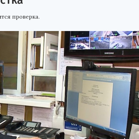
стка
тся проверка.