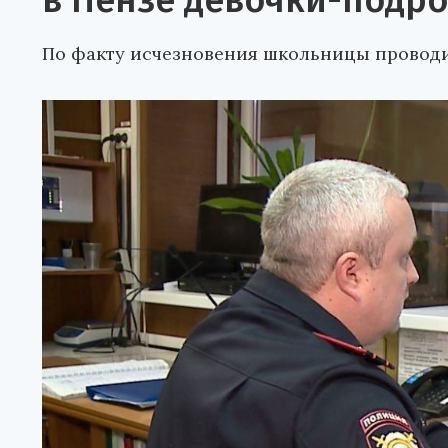
в Пензе девочки-подро
По факту исчезновения школьницы проводи