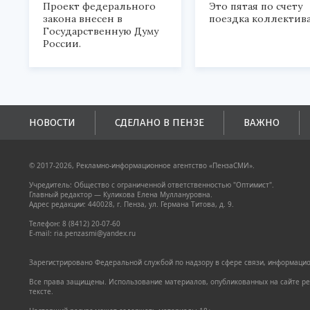
Проект федерального
Это пятая по счету
закона внесен в
поездка коллектива
Государственную Думу
России.
НОВОСТИ
СДЕЛАНО В ПЕНЗЕ
ВАЖНО
© 2017-2026, Рекламно-информационное агентство «ПензаСМИ».
Учредитель: Общество с ограниченной ответственностью "Оптимист".
Главный редактор — Куликова Елена Муллануровна.
Адрес редакции: 440028, г. Пенза, ул. Германа Титова, д. 9.
Телефон: 8 (8412) 20-07-60
E-mail: ria.penzasmi@yandex.ru
Зарегистрировано Федеральной службой по надзору в сфере связи, информацион
Все права защищены. Использование материалов, опубликованных на сайте pen
тексте.