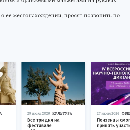
шоном и оранжевыми манжетами на рукавах.
о о ее местонахождении, просят позвонить по
А
29 июля 2026
КУЛЬТУРА
27 июля 2026
ОБЩ
Все три дня на
Пензенцы смог
фестивале
принять участ