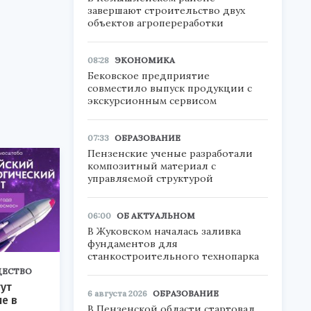
завершают строительство двух
объектов агропереработки
08:28
ЭКОНОМИКА
Бековское предприятие
совместило выпуск продукции с
экскурсионным сервисом
07:33
ОБРАЗОВАНИЕ
Пензенские ученые разработали
композитный материал с
управляемой структурой
06:00
ОБ АКТУАЛЬНОМ
В Жуковском началась заливка
фундаментов для
станкостроительного технопарка
ЕСТВО
ут
6 августа 2026
ОБРАЗОВАНИЕ
ие в
В Пензенской области стартовал