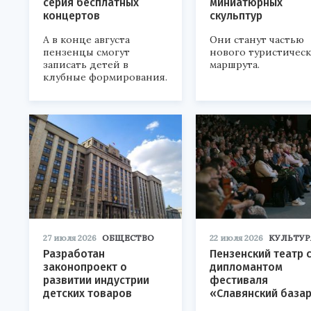
серия бесплатных
миниатюрных
концертов
скульптур
А в конце августа
Они станут частью
пензенцы смогут
нового туристичес
записать детей в
маршрута.
клубные формирования.
27 июля 2026
ОБЩЕСТВО
22 июля 2026
КУЛЬТУР
Разработан
Пензенский театр 
законопроект о
дипломантом
развитии индустрии
фестиваля
детских товаров
«Славянский база