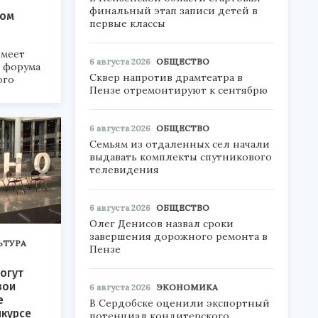
финальный этап записи детей в
ком
первые классы
меет
6 августа 2026
ОБЩЕСТВО
а форума
Сквер напротив драмтеатра в
ого
Пензе отремонтируют к сентябрю
6».
6 августа 2026
ОБЩЕСТВО
Семьям из отдаленных сел начали
выдавать комплекты спутникового
телевидения
6 августа 2026
ОБЩЕСТВО
Олег Денисов назвал сроки
завершения дорожного ремонта в
ЬТУРА
Пензе
огут
вои
6 августа 2026
ЭКОНОМИКА
е
В Сердобске оценили экспортный
нкурсе
потенциал кондитерского