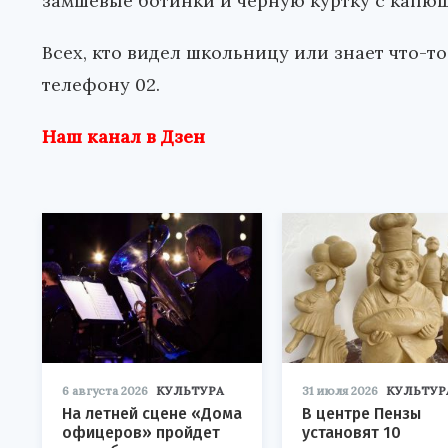
замшевые ботинки и черную куртку с капю
Всех, кто видел школьницу или знает что-т
телефону 02.
Наш канал в Дзен
6 августа 2026
КУЛЬТУРА
31 июля 2026
КУЛЬТУР
На летней сцене «Дома
В центре Пензы
офицеров» пройдет
установят 10