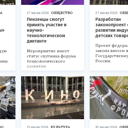
А
27 июля 2026
ОБЩЕСТВО
27 июля 2026
ОБЩ
Пензенцы смогут
Разработан
принять участие в
законопроект 
ы»
научно-
развитии инду
технологическом
детских товар
диктанте
Проект федера
закона внесен 
дую
Мероприятие имеет
Государственн
статус спутника форума
России.
мию.
технологического
развития
«Технопром-2026».
ВО
21 июля 2026
КУЛЬТУРА
15 июля 2026
ОБЩ