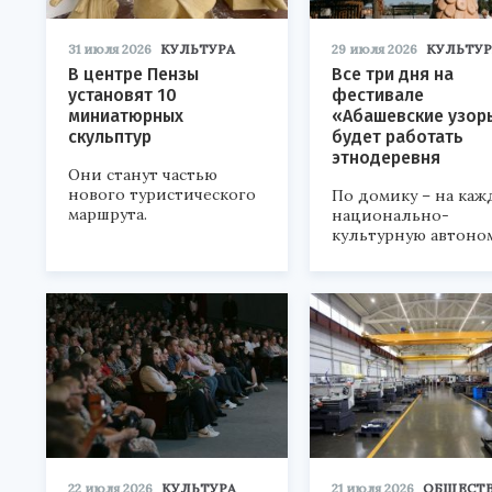
31 июля 2026
КУЛЬТУРА
29 июля 2026
КУЛЬТУР
В центре Пензы
Все три дня на
установят 10
фестивале
миниатюрных
«Абашевские узор
скульптур
будет работать
этнодеревня
Они станут частью
нового туристического
По домику – на каж
маршрута.
национально-
культурную автоно
22 июля 2026
КУЛЬТУРА
21 июля 2026
ОБЩЕСТ