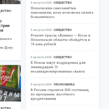
5 августа 2026
ОБЩЕСТВО
Пензенским самозанятым
ЕСТВО
напомнили, кому положена оплата
больничного
о
стрии
ов
5 августа 2026
ОБЩЕСТВО
Ремонт трассы «Лунино — Исса» в
льного
Пензенской области обойдётся в
в
74 млн рублей
ую Думу
5 августа 2026
ОБЩЕСТВО
В Пензы ищут подрядчика для
ликвидации 73
несанкционированных свалок
5 августа 2026
ЭКОНОМИКА
В России строится 300 гостиниц
по программе льготного
кредитования
ЕСТВО