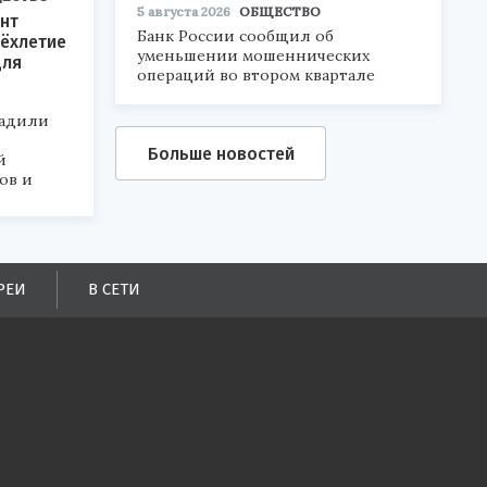
5 августа 2026
ОБЩЕСТВО
нт
Банк России сообщил об
ёхлетие
уменьшении мошеннических
для
операций во втором квартале
радили
Больше новостей
й
ов и
РЕИ
В СЕТИ