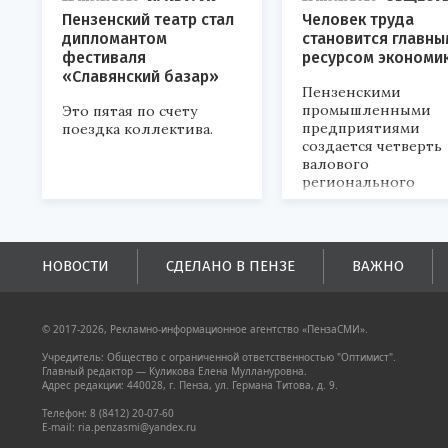
Пензенский театр стал
Человек труда
дипломантом
становится главны
фестиваля
ресурсом экономи
«Славянский базар»
Пензенскими
промышленными
Это пятая по счету
предприятиями
поездка коллектива.
создается четверть
валового
регионального
продукта и
обеспечивается до
половины налогов
поступлений в
НОВОСТИ
СДЕЛАНО В ПЕНЗЕ
ВАЖНО
бюджеты всех уровн
© 2017-2026, Рекламно-информационное агентство «ПензаСМИ».
Учредитель: Общество с ограниченной ответственностью "Оптимист".
Главный редактор — Куликова Елена Муллануровна.
Адрес редакции: 440028, г. Пенза, ул. Германа Титова, д. 9.
Телефон: 8 (8412) 20-07-60
E-mail: ria.penzasmi@yandex.ru