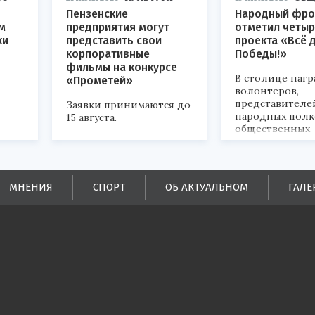
Пензенские
Народный фро
м
предприятия могут
отметил четыр
ки
представить свои
проекта «Всё 
корпоративные
Победы!»
фильмы на конкурсе
В столице наг
«Прометей»
волонтеров,
представителе
Заявки принимаются до
народных полк
15 августа.
общественных
объединений.
ых
МНЕНИЯ
СПОРТ
ОБ АКТУАЛЬНОМ
ГАЛЕ
ей.