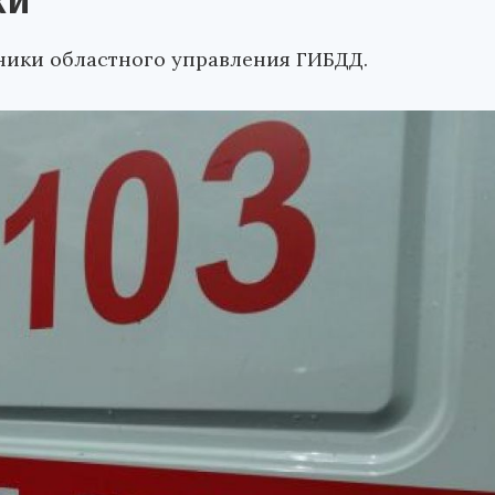
ки
ники областного управления ГИБДД.