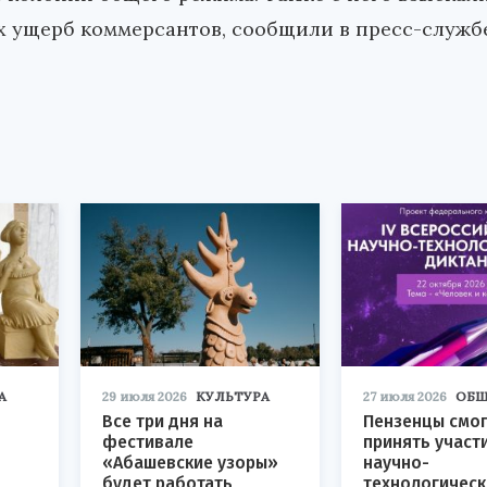
их ущерб коммерсантов, сообщили в пресс-служб
А
29 июля 2026
КУЛЬТУРА
27 июля 2026
ОБЩ
Все три дня на
Пензенцы смог
фестивале
принять участ
«Абашевские узоры»
научно-
будет работать
технологичес