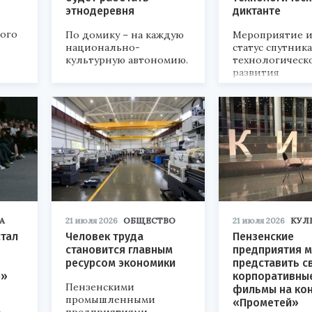
этнодеревня
диктанте
кого
По домику – на каждую
Мероприятие и
национально-
статус спутник
культурную автономию.
технологическ
развития
«Технопром-202
А
21 июля 2026
ОБЩЕСТВО
21 июля 2026
КУЛ
стал
Человек труда
Пензенские
становится главным
предприятия м
ресурсом экономики
представить с
р»
корпоративны
Пензенскими
фильмы на ко
промышленными
«Прометей»