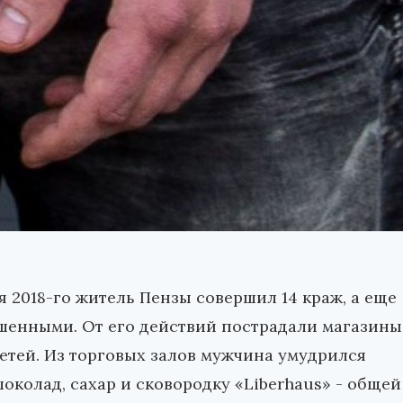
я 2018-го житель Пензы совершил 14 краж, а еще
шенными. От его действий пострадали магазины
сетей. Из торговых залов мужчина умудрился
 шоколад, сахар и сковородку «Liberhaus» - общей