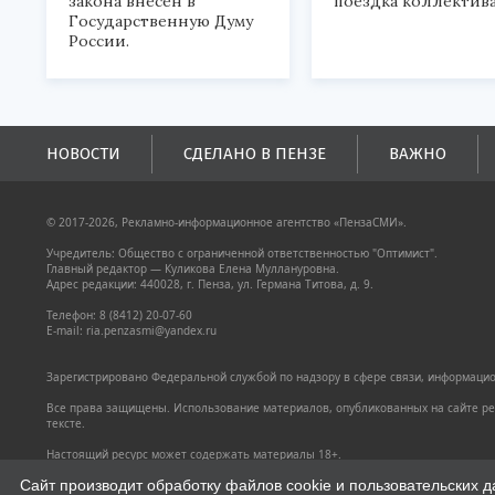
закона внесен в
поездка коллектива
Государственную Думу
России.
НОВОСТИ
СДЕЛАНО В ПЕНЗЕ
ВАЖНО
© 2017-2026, Рекламно-информационное агентство «ПензаСМИ».
Учредитель: Общество с ограниченной ответственностью "Оптимист".
Главный редактор — Куликова Елена Муллануровна.
Адрес редакции: 440028, г. Пенза, ул. Германа Титова, д. 9.
Телефон: 8 (8412) 20-07-60
E-mail: ria.penzasmi@yandex.ru
Зарегистрировано Федеральной службой по надзору в сфере связи, информацион
Все права защищены. Использование материалов, опубликованных на сайте pen
тексте.
Настоящий ресурс может содержать материалы 18+.
Политика конфиденциальности
Сайт производит обработку файлов cookie и пользовательских д