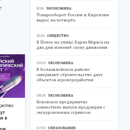
е
11:36
ЭКОНОМИКА
Товарооборот России и Киргизии
вырос на четверть
10:24
ОБЩЕСТВО
В Пензе на улице Карла Маркса на
два дня изменят схему движения
09:23
ЭКОНОМИКА
В Колышлейском районе
завершают строительство двух
объектов агропереработки
08:28
ЭКОНОМИКА
Бековское предприятие
ЕСТВО
совместило выпуск продукции с
экскурсионным сервисом
ут
ие в
07:33
ОБРАЗОВАНИЕ
ком