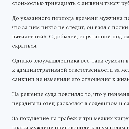
стоимостью тринадцать с лишним тысяч ру
До указанного периода времени мужчина по
что за ним никто не следит, он взял с пол
пятилетний». С добычей, спрятанной под о
скрыться.
Однако злоумышленника все-таки сумели в
к административной ответственности за м
санкции не изменили его отношения к жизн
На решение суда повлияло то, что у пензен
нерадивый отец раскаялся в содеянном и с
За покушение на грабеж и три мелких хище
кражи мужчину приговорили к двум годам в