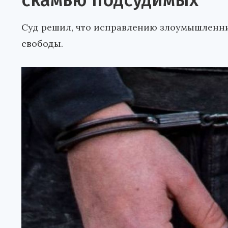
скамью подсудимых
Суд решил, что исправлению злоумышленни
свободы.