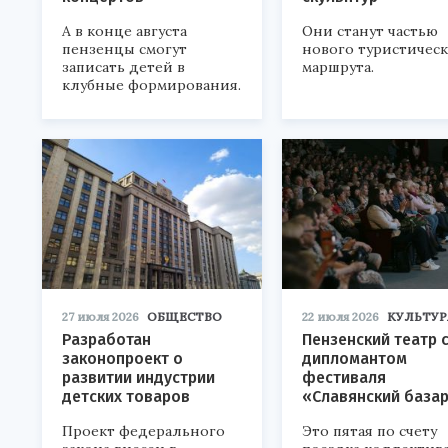
А в конце августа
Они станут частью
пензенцы смогут
нового туристичес
записать детей в
маршрута.
клубные формирования.
27 июля 2026
ОБЩЕСТВО
22 июля 2026
КУЛЬТУР
Разработан
Пензенский театр 
законопроект о
дипломантом
развитии индустрии
фестиваля
детских товаров
«Славянский база
Проект федерального
Это пятая по счету