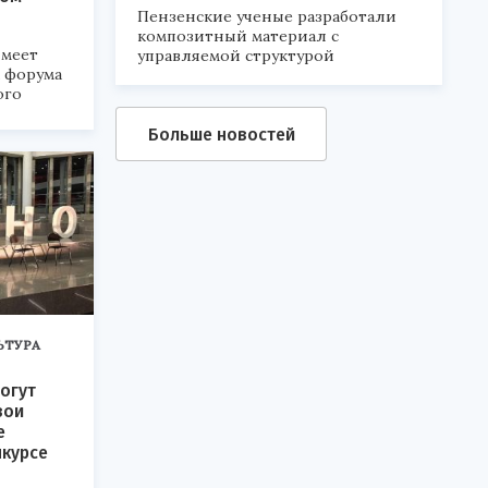
Пензенские ученые разработали
композитный материал с
меет
управляемой структурой
а форума
ого
6».
Больше новостей
ЬТУРА
огут
вои
е
нкурсе