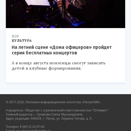
11:29
КУЛЬТУРА
На летней сцене «Дома офицеров» пройдет
серия бесплатных концертов
А в конце августа пензенцы смогут записать
детей в клубные формирования.
© 2017-2026, Рекламно-информационное агентство «ПензаСМИ».
Учредитель: Общество с ограниченной ответственностью "Оптимист".
Главный редактор — Куликова Елена Муллануровна.
Адрес редакции: 440028, г. Пенза, ул. Германа Титова, д. 9.
Телефон: 8 (8412) 20-07-60
E-mail: ria.penzasmi@yandex.ru