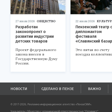
27 июля 2026
ОБЩЕСТВО
22 июля 2026
КУЛЬТУР
Разработан
Пензенский театр 
законопроект о
дипломантом
развитии индустрии
фестиваля
детских товаров
«Славянский база
Проект федерального
Это пятая по счету
закона внесен в
поездка коллектива
Государственную Думу
России.
НОВОСТИ
СДЕЛАНО В ПЕНЗЕ
ВАЖНО
© 2017-2026, Рекламно-информационное агентство «ПензаСМИ».
Учредитель: Общество с ограниченной ответственностью "Оптимист".