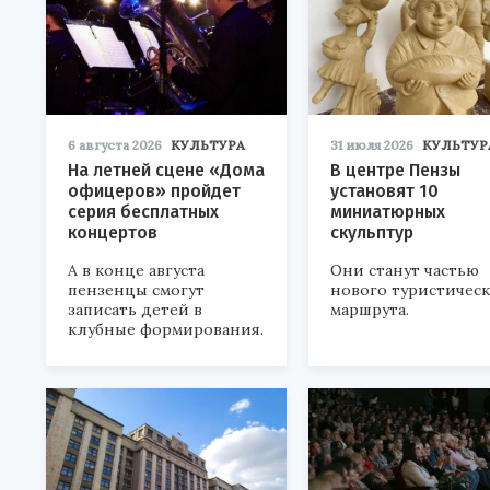
6 августа 2026
КУЛЬТУРА
31 июля 2026
КУЛЬТУР
На летней сцене «Дома
В центре Пензы
офицеров» пройдет
установят 10
серия бесплатных
миниатюрных
концертов
скульптур
А в конце августа
Они станут частью
пензенцы смогут
нового туристичес
записать детей в
маршрута.
клубные формирования.