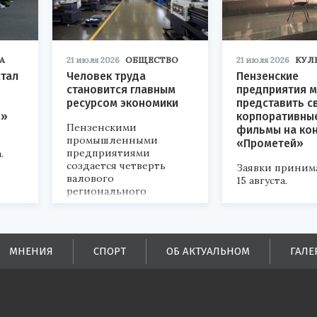
А
21 июля 2026
ОБЩЕСТВО
21 июля 2026
КУЛ
стал
Человек труда
Пензенские
становится главным
предприятия м
ресурсом экономики
представить с
р»
корпоративны
Пензенскими
фильмы на ко
промышленными
«Прометей»
предприятиями
.
создается четверть
Заявки приним
валового
15 августа.
регионального
продукта и
обеспечивается до
половины налоговых
поступлений в
МНЕНИЯ
СПОРТ
ОБ АКТУАЛЬНОМ
ГАЛЕ
бюджеты всех уровней.