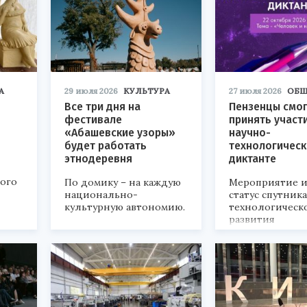
А
29 июля 2026
КУЛЬТУРА
27 июля 2026
ОБЩ
Все три дня на
Пензенцы смог
фестивале
принять участ
«Абашевские узоры»
научно-
будет работать
технологичес
этнодеревня
диктанте
кого
По домику – на каждую
Мероприятие и
национально-
статус спутник
культурную автономию.
технологическ
развития
«Технопром-202