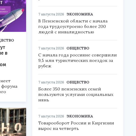
7 августа 2026
ЭКОНОМИКА
В Пензенской области с начала
года трудоустроено более 200
людей с инвалидностью
ЕСТВО
ут
7 августа 2026
ОБЩЕСТВО
ие в
С начала года россияне совершили
9,5 млн туристических поездок за
ком
рубеж
меет
7 августа 2026
ОБЩЕСТВО
а форума
Более 350 пензенских семей
ого
пользуются услугами социальных
нянь
6».
7 августа 2026
ЭКОНОМИКА
Товарооборот России и Киргизии
вырос на четверть