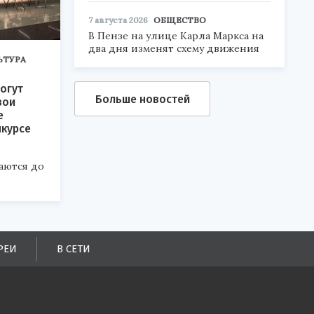
7 августа 2026
ОБЩЕСТВО
В Пензе на улице Карла Маркса на
два дня изменят схему движения
ЬТУРА
огут
Больше новостей
вои
е
нкурсе
аются до
РЕИ
В СЕТИ