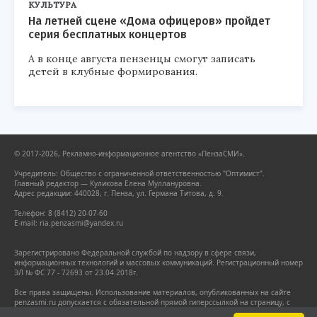
КУЛЬТУРА
На летней сцене «Дома офицеров» пройдет
серия бесплатных концертов
А в конце августа пензенцы смогут записать
детей в клубные формирования.
© 2017-2026, Рекламно-информационное агентство «ПензаСМИ».
Учредитель: Общество с ограниченной ответственностью "Оптимист".
Главный редактор — Куликова Елена Муллануровна.
Адрес редакции: 440028, г. Пенза, ул. Германа Титова, д. 9.
Телефон: 8 (8412) 20-07-60
E-mail: ria.penzasmi@yandex.ru
Зарегистрировано Федеральной службой по надзору в сфере связи,
информационных технологий и массовых коммуникаций. Регистрационный номер
ЭЛ № ФС 77 - 72693 от 23.04.2018г.
Все права защищены. Использование материалов, опубликованных на сайте
penzasmi.ru допускается с обязательной прямой гиперссылкой на страницу, с
которой заимствован материал. Гиперссылка должна размещаться