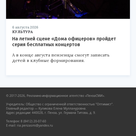
6 августа 2026
КУЛЬТУРА
На летней сцене «Дома офицеров» пройдет
серия бесплатных концертов
А в конце августа пензенцы смогут записать
детей в клубные формирования.
© 2017-2026, Рекламно-информационное агентство «ПензаСМИ».
Учредитель: Общество с ограниченной ответственностью "Оптимист".
Главный редактор — Куликова Елена Муллануровна.
Адрес редакции: 440028, г. Пенза, ул. Германа Титова, д. 9.
Телефон: 8 (8412) 20-07-60
E-mail: ria.penzasmi@yandex.ru