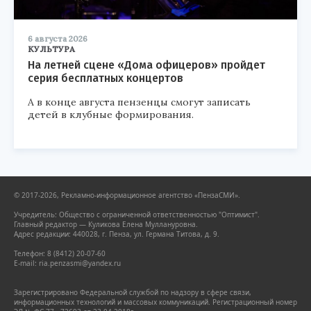
6 августа 2026
КУЛЬТУРА
На летней сцене «Дома офицеров» пройдет
серия бесплатных концертов
А в конце августа пензенцы смогут записать
детей в клубные формирования.
© 2017-2026, Рекламно-информационное агентство «ПензаСМИ».
Учредитель: Общество с ограниченной ответственностью "Оптимист".
Главный редактор — Куликова Елена Муллануровна.
Адрес редакции: 440028, г. Пенза, ул. Германа Титова, д. 9.
Телефон: 8 (8412) 20-07-60
E-mail: ria.penzasmi@yandex.ru
Зарегистрировано Федеральной службой по надзору в сфере связи,
информационных технологий и массовых коммуникаций. Регистрационный номер