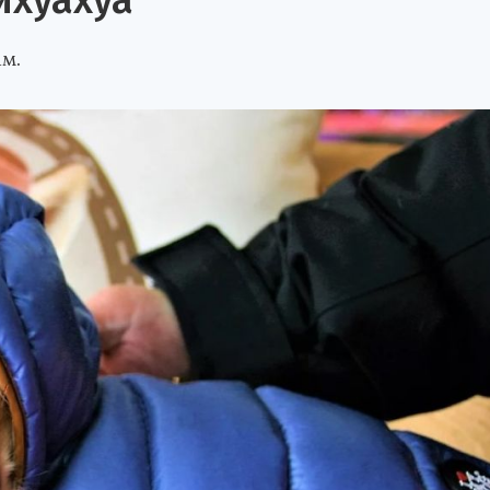
ихуахуа
м.