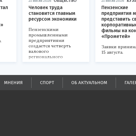
А
21 июля 2026
ОБЩЕСТВО
21 июля 2026
КУЛ
стал
Человек труда
Пензенские
становится главным
предприятия м
ресурсом экономики
представить с
р»
корпоративны
Пензенскими
фильмы на ко
промышленными
«Прометей»
предприятиями
.
создается четверть
Заявки приним
валового
15 августа.
регионального
продукта и
обеспечивается до
половины налоговых
поступлений в
МНЕНИЯ
СПОРТ
ОБ АКТУАЛЬНОМ
ГАЛЕ
бюджеты всех уровней.