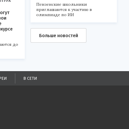
ЬТУРА
Пензенские школьники
приглашаются к участию в
огут
олимпиаде по ИИ
вои
е
нкурсе
Больше новостей
аются до
РЕИ
В СЕТИ