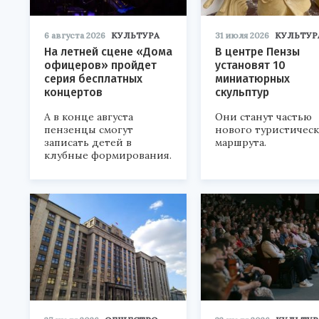
6 августа 2026
КУЛЬТУРА
31 июля 2026
КУЛЬТУР
На летней сцене «Дома
В центре Пензы
офицеров» пройдет
установят 10
серия бесплатных
миниатюрных
концертов
скульптур
А в конце августа
Они станут частью
пензенцы смогут
нового туристичес
записать детей в
маршрута.
клубные формирования.