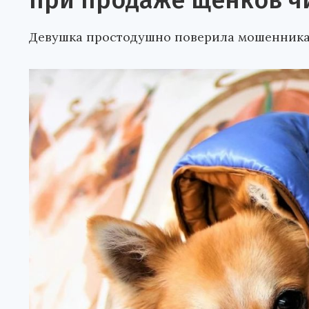
при продаже щенков ч
Девушка простодушно поверила мошенника