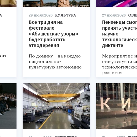
А
29 июля 2026
КУЛЬТУРА
27 июля 2026
ОБЩ
Все три дня на
Пензенцы смог
фестивале
принять участ
«Абашевские узоры»
научно-
будет работать
технологичес
этнодеревня
диктанте
кого
По домику – на каждую
Мероприятие и
национально-
статус спутник
культурную автономию.
технологическ
развития
«Технопром-202