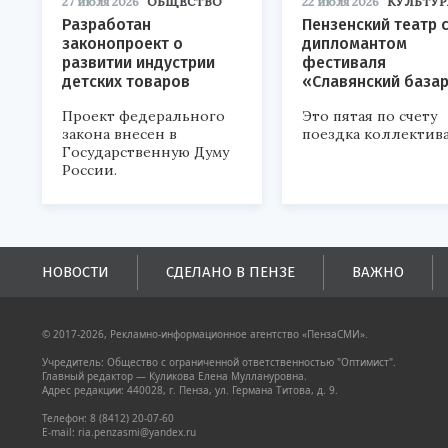
27 июля 2026
ОБЩЕСТВО
22 июля 2026
КУЛЬТУР
Разработан
Пензенский театр 
законопроект о
дипломантом
развитии индустрии
фестиваля
детских товаров
«Славянский база
Проект федерального
Это пятая по счету
закона внесен в
поездка коллектива
Государственную Думу
России.
НОВОСТИ
СДЕЛАНО В ПЕНЗЕ
ВАЖНО
© 2017-2026, Рекламно-информационное агентство «ПензаСМИ».
Учредитель: Общество с ограниченной ответственностью "Оптимист".
Главный редактор — Куликова Елена Муллануровна.
Адрес редакции: 440028, г. Пенза, ул. Германа Титова, д. 9.
Телефон: 8 (8412) 20-07-60
E-mail: ria.penzasmi@yandex.ru