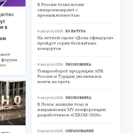
В России технологии
синхронизируют с
промышленностью
ЕСТВО
ут
ие в
6 августа 2026
КУЛЬТУРА
На летней сцене «Дома офицеров»
ком
пройдет серия бесплатных
концертов
меет
а форума
6 августа 2026
ЭКОНОМИКА
ого
Товарооборот продукции АПК
6».
России и Турции увеличился
почти на треть
6 августа 2026
ЭКОНОМИКА
В Пензе назвали тему и
направления XIV конференции
разработчиков «СЕКОН-2026»
6 августа 2026
ОБРАЗОВАНИЕ