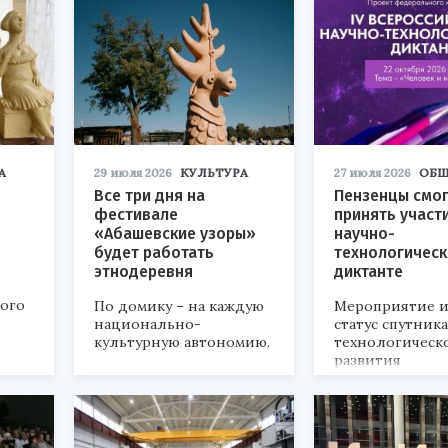
А
29 июля 2026
КУЛЬТУРА
27 июля 2026
ОБЩ
Все три дня на
Пензенцы смог
фестивале
принять участ
«Абашевские узоры»
научно-
будет работать
технологичес
этнодеревня
диктанте
кого
По домику – на каждую
Мероприятие и
национально-
статус спутник
культурную автономию.
технологическ
развития
«Технопром-202