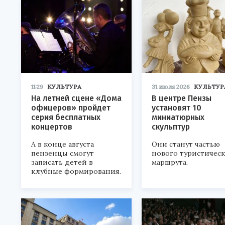
11:29
КУЛЬТУРА
31 июля 2026
КУЛЬТУР
На летней сцене «Дома
В центре Пензы
офицеров» пройдет
установят 10
серия бесплатных
миниатюрных
концертов
скульптур
А в конце августа
Они станут частью
пензенцы смогут
нового туристичес
записать детей в
маршрута.
клубные формирования.