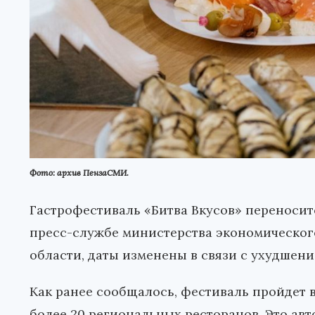
Фото: архив ПензаСМИ.
Гастрофестиваль «Битва Вкусов» переносится
пресс-службе министерства экономическо
области, даты изменены в связи с ухудшен
Как ранее сообщалось, фестиваль пройдет в 
более 20 региональных ресторанов. Это авт