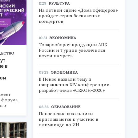
11:29
КУЛЬТУРА
На летней сцене «Дома офицеров»
пройдет серия бесплатных
концертов
10:31
ЭКОНОМИКА
Товарооборот продукции АПК
России и Турции увеличился
ЕСТВО
почти на треть
ут
ие в
09:29
ЭКОНОМИКА
ком
В Пензе назвали тему и
направления XIV конференции
разработчиков «СЕКОН-2026»
меет
а форума
ого
08:36
ОБРАЗОВАНИЕ
Пензенские школьники
6».
приглашаются к участию в
олимпиаде по ИИ