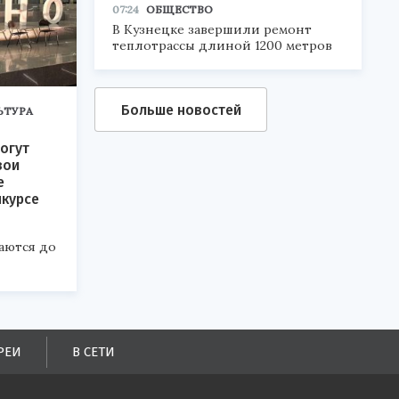
07:24
ОБЩЕСТВО
В Кузнецке завершили ремонт
теплотрассы длиной 1200 метров
Больше новостей
ЬТУРА
огут
вои
е
нкурсе
аются до
РЕИ
В СЕТИ