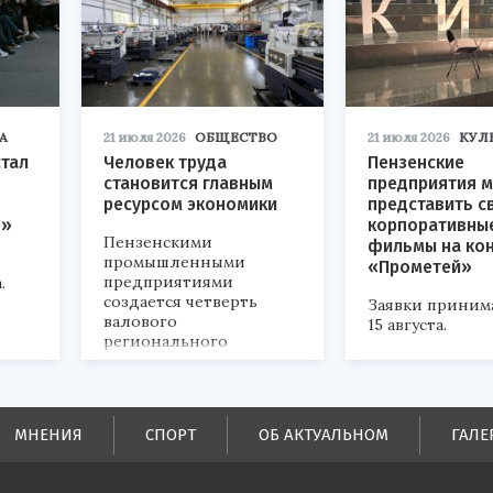
А
21 июля 2026
ОБЩЕСТВО
21 июля 2026
КУЛ
стал
Человек труда
Пензенские
становится главным
предприятия м
ресурсом экономики
представить с
р»
корпоративны
Пензенскими
фильмы на ко
промышленными
«Прометей»
предприятиями
.
создается четверть
Заявки приним
валового
15 августа.
регионального
продукта и
обеспечивается до
половины налоговых
поступлений в
МНЕНИЯ
СПОРТ
ОБ АКТУАЛЬНОМ
ГАЛЕ
бюджеты всех уровней.