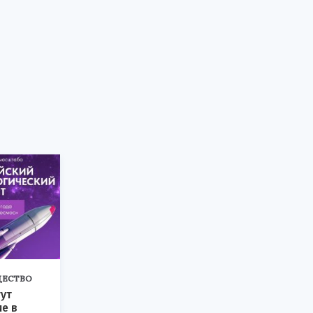
ЕСТВО
ут
ие в