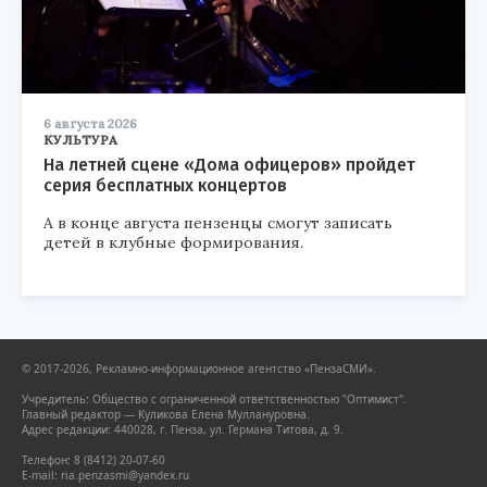
6 августа 2026
КУЛЬТУРА
На летней сцене «Дома офицеров» пройдет
серия бесплатных концертов
А в конце августа пензенцы смогут записать
детей в клубные формирования.
© 2017-2026, Рекламно-информационное агентство «ПензаСМИ».
Учредитель: Общество с ограниченной ответственностью "Оптимист".
Главный редактор — Куликова Елена Муллануровна.
Адрес редакции: 440028, г. Пенза, ул. Германа Титова, д. 9.
Телефон: 8 (8412) 20-07-60
E-mail: ria.penzasmi@yandex.ru