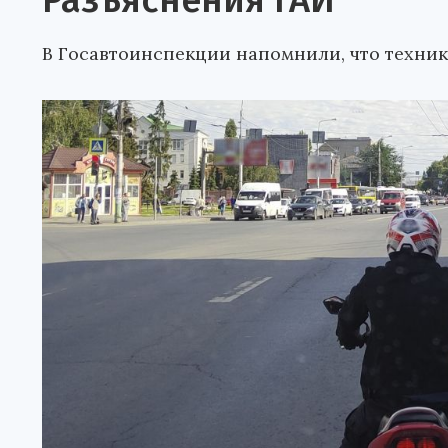
Разъяснения ГАИ
В Госавтоинспекции напомнили, что техника