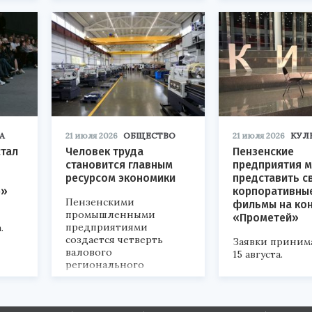
А
21 июля 2026
ОБЩЕСТВО
21 июля 2026
КУЛ
стал
Человек труда
Пензенские
становится главным
предприятия м
ресурсом экономики
представить с
р»
корпоративны
Пензенскими
фильмы на ко
промышленными
«Прометей»
предприятиями
.
создается четверть
Заявки приним
валового
15 августа.
регионального
продукта и
обеспечивается до
половины налоговых