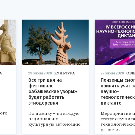
А
29 июля 2026
КУЛЬТУРА
27 июля 2026
ОБЩ
Все три дня на
Пензенцы смог
фестивале
принять участ
«Абашевские узоры»
научно-
будет работать
технологичес
этнодеревня
диктанте
кого
По домику – на каждую
Мероприятие и
национально-
статус спутник
культурную автономию.
технологическ
развития
«Технопром-202