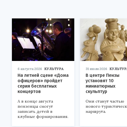
6 августа 2026
КУЛЬТУРА
31 июля 2026
КУЛЬТУР
На летней сцене «Дома
В центре Пензы
офицеров» пройдет
установят 10
серия бесплатных
миниатюрных
концертов
скульптур
А в конце августа
Они станут частью
пензенцы смогут
нового туристичес
записать детей в
маршрута.
клубные формирования.