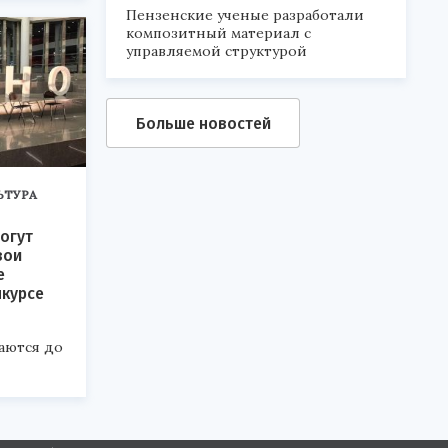
Пензенские ученые разработали
композитный материал с
управляемой структурой
Больше новостей
ЬТУРА
огут
вои
е
нкурсе
аются до