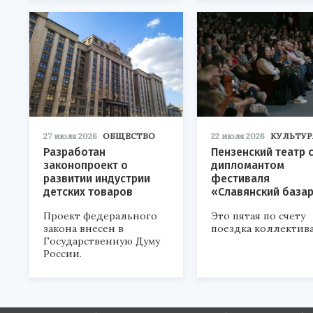
27 июля 2026
ОБЩЕСТВО
22 июля 2026
КУЛЬТУР
Разработан
Пензенский театр 
законопроект о
дипломантом
развитии индустрии
фестиваля
детских товаров
«Славянский база
Проект федерального
Это пятая по счету
закона внесен в
поездка коллектива
Государственную Думу
России.