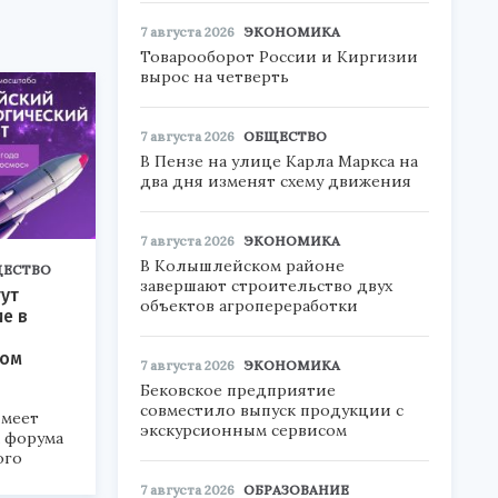
7 августа 2026
ЭКОНОМИКА
Товарооборот России и Киргизии
вырос на четверть
7 августа 2026
ОБЩЕСТВО
В Пензе на улице Карла Маркса на
два дня изменят схему движения
7 августа 2026
ЭКОНОМИКА
В Колышлейском районе
ЕСТВО
завершают строительство двух
ут
объектов агропереработки
ие в
ком
7 августа 2026
ЭКОНОМИКА
Бековское предприятие
совместило выпуск продукции с
меет
экскурсионным сервисом
а форума
ого
7 августа 2026
ОБРАЗОВАНИЕ
6».