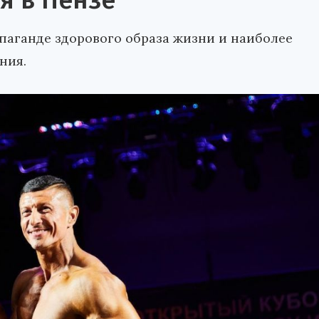
я в Пензе
паганде здорового образа жизни и наиболее
ния.