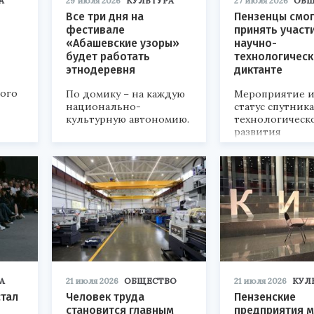
А
29 июля 2026
КУЛЬТУРА
27 июля 2026
ОБЩ
Все три дня на
Пензенцы смог
фестивале
принять участ
«Абашевские узоры»
научно-
будет работать
технологичес
этнодеревня
диктанте
кого
По домику – на каждую
Мероприятие и
национально-
статус спутник
культурную автономию.
технологическ
развития
«Технопром-202
А
21 июля 2026
ОБЩЕСТВО
21 июля 2026
КУЛ
стал
Человек труда
Пензенские
становится главным
предприятия м