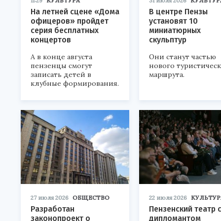
11:29
КУЛЬТУРА
31 июля 2026
КУЛЬТУР
На летней сцене «Дома
В центре Пензы
офицеров» пройдет
установят 10
серия бесплатных
миниатюрных
концертов
скульптур
А в конце августа
Они станут частью
пензенцы смогут
нового туристичес
записать детей в
маршрута.
клубные формирования.
27 июля 2026
ОБЩЕСТВО
22 июля 2026
КУЛЬТУР
Разработан
Пензенский театр 
законопроект о
дипломантом