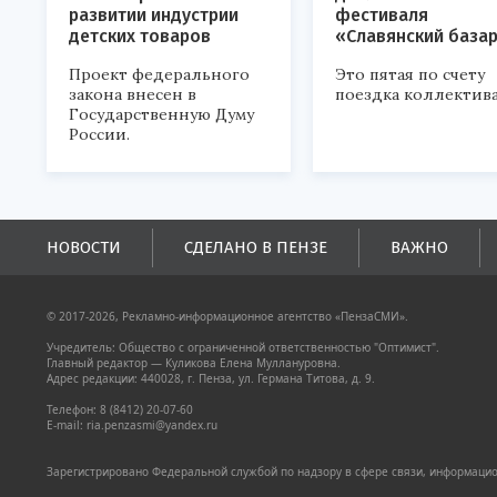
развитии индустрии
фестиваля
детских товаров
«Славянский база
Проект федерального
Это пятая по счету
закона внесен в
поездка коллектива
Государственную Думу
России.
НОВОСТИ
СДЕЛАНО В ПЕНЗЕ
ВАЖНО
© 2017-2026, Рекламно-информационное агентство «ПензаСМИ».
Учредитель: Общество с ограниченной ответственностью "Оптимист".
Главный редактор — Куликова Елена Муллануровна.
Адрес редакции: 440028, г. Пенза, ул. Германа Титова, д. 9.
Телефон: 8 (8412) 20-07-60
E-mail: ria.penzasmi@yandex.ru
Зарегистрировано Федеральной службой по надзору в сфере связи, информацион