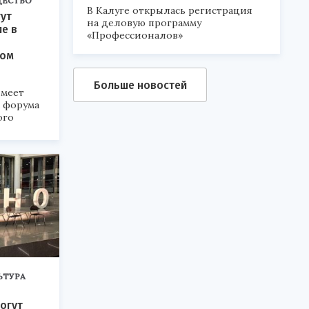
ЕСТВО
В Калуге открылась регистрация
ут
на деловую программу
ие в
«Профессионалов»
ком
Больше новостей
меет
а форума
ого
6».
ЬТУРА
огут