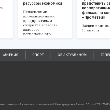
ресурсом экономики
представить с
р»
корпоративны
Пензенскими
фильмы на ко
промышленными
«Прометей»
предприятиями
.
создается четверть
Заявки приним
валового
15 августа.
регионального
продукта и
обеспечивается до
половины налоговых
поступлений в
МНЕНИЯ
СПОРТ
ОБ АКТУАЛЬНОМ
ГАЛЕ
бюджеты всех уровней.
ных технологий и массовых коммуникаций. Регистрационный номер ЭЛ № ФС 77 - 72693 