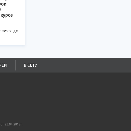
вои
е
нкурсе
аются до
РЕИ
В СЕТИ
от 23.04.2018г.