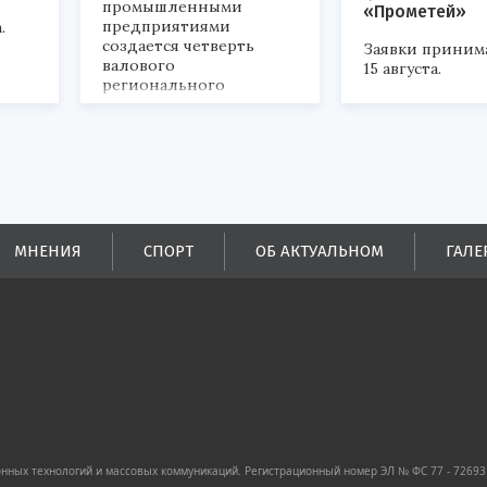
промышленными
«Прометей»
предприятиями
.
создается четверть
Заявки приним
валового
15 августа.
регионального
продукта и
обеспечивается до
половины налоговых
поступлений в
бюджеты всех уровней.
МНЕНИЯ
СПОРТ
ОБ АКТУАЛЬНОМ
ГАЛЕ
ных технологий и массовых коммуникаций. Регистрационный номер ЭЛ № ФС 77 - 72693 