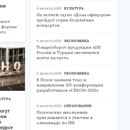
ком
6 августа 2026
КУЛЬТУРА
На летней сцене «Дома офицеров»
пройдет серия бесплатных
меет
концертов
а форума
ого
6 августа 2026
ЭКОНОМИКА
6».
Товарооборот продукции АПК
России и Турции увеличился
почти на треть
6 августа 2026
ЭКОНОМИКА
В Пензе назвали тему и
направления XIV конференции
разработчиков «СЕКОН-2026»
ЬТУРА
6 августа 2026
ОБРАЗОВАНИЕ
огут
Пензенские школьники
вои
приглашаются к участию в
е
олимпиаде по ИИ
нкурсе