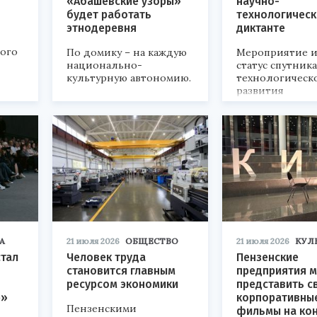
«Абашевские узоры»
научно-
будет работать
технологичес
этнодеревня
диктанте
кого
По домику – на каждую
Мероприятие и
национально-
статус спутник
культурную автономию.
технологическ
развития
«Технопром-202
А
21 июля 2026
ОБЩЕСТВО
21 июля 2026
КУЛ
стал
Человек труда
Пензенские
становится главным
предприятия м
ресурсом экономики
представить с
р»
корпоративны
Пензенскими
фильмы на ко