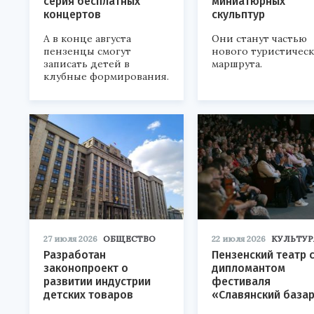
серия бесплатных
миниатюрных
концертов
скульптур
А в конце августа
Они станут частью
пензенцы смогут
нового туристичес
записать детей в
маршрута.
клубные формирования.
27 июля 2026
ОБЩЕСТВО
22 июля 2026
КУЛЬТУР
Разработан
Пензенский театр 
законопроект о
дипломантом
развитии индустрии
фестиваля
детских товаров
«Славянский база