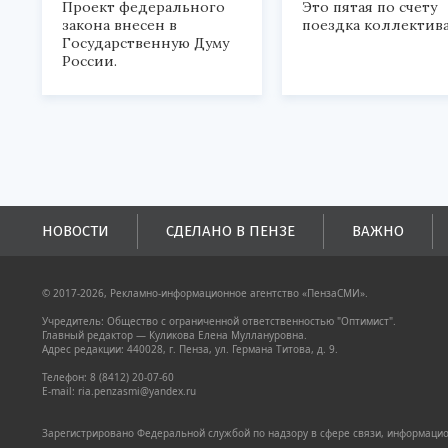
Проект федерального
Это пятая по счету
закона внесен в
поездка коллектива
Государственную Думу
России.
НОВОСТИ
СДЕЛАНО В ПЕНЗЕ
ВАЖНО
© 2017-2026, Рекламно-информационное агентство «ПензаСМИ».
Учредитель: Общество с ограниченной ответственностью "Оптимист".
Главный редактор — Куликова Елена Муллануровна.
Адрес редакции: 440028, г. Пенза, ул. Германа Титова, д. 9.
Телефон: 8 (8412) 20-07-60
E-mail: ria.penzasmi@yandex.ru
Зарегистрировано Федеральной службой по надзору в сфере связи, информацион