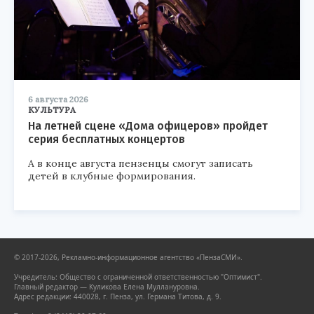
6 августа 2026
КУЛЬТУРА
На летней сцене «Дома офицеров» пройдет
серия бесплатных концертов
А в конце августа пензенцы смогут записать
детей в клубные формирования.
© 2017-2026, Рекламно-информационное агентство «ПензаСМИ».
Учредитель: Общество с ограниченной ответственностью "Оптимист".
Главный редактор — Куликова Елена Муллануровна.
Адрес редакции: 440028, г. Пенза, ул. Германа Титова, д. 9.