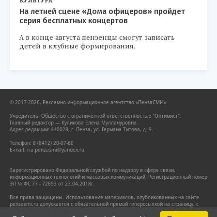
КУЛЬТУРА
На летней сцене «Дома офицеров» пройдет
серия бесплатных концертов
А в конце августа пензенцы смогут записать
детей в клубные формирования.
© 2017-2026, Рекламно-информационное агентство «ПензаСМИ».
Учредитель: Общество с ограниченной ответственностью "Оптимист".
Главный редактор — Куликова Елена Муллануровна.
Адрес редакции: 440028, г. Пенза, ул. Германа Титова, д. 9.
Телефон: 8 (8412) 20-07-60
E-mail: ria.penzasmi@yandex.ru
Зарегистрировано Федеральной службой по надзору в сфере связи,
информационных технологий и массовых коммуникаций. Регистрационный номер
ЭЛ № ФС 77 - 72693 от 23.04.2018г.
Все права защищены. Использование материалов, опубликованных на сайте
penzasmi.ru допускается с обязательной прямой гиперссылкой на страницу, с
которой заимствован материал. Гиперссылка должна размещаться