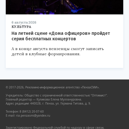
6 августа 2026
КУЛЬТУРА
На летней сцене «Дома офицеров» пройдет
серия бесплатных концертов
А в конце августа пензенцы смогут записать
детей в клубные формирования.
© 2017-2026, Рекламно-информационное агентство «ПензаСМИ».
Учредитель: Общество с ограниченной ответственностью "Оптимист".
Главный редактор — Куликова Елена Муллануровна.
Адрес редакции: 440028, г. Пенза, ул. Германа Титова, д. 9.
Телефон: 8 (8412) 20-07-60
E-mail: ria.penzasmi@yandex.ru
Зарегистрировано Федеральной службой по надзору в сфере связи,