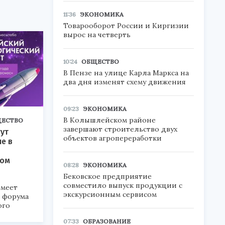
11:36
ЭКОНОМИКА
Товарооборот России и Киргизии
вырос на четверть
10:24
ОБЩЕСТВО
В Пензе на улице Карла Маркса на
два дня изменят схему движения
09:23
ЭКОНОМИКА
В Колышлейском районе
ЕСТВО
завершают строительство двух
ут
объектов агропереработки
ие в
ком
08:28
ЭКОНОМИКА
Бековское предприятие
совместило выпуск продукции с
меет
экскурсионным сервисом
а форума
ого
07:33
ОБРАЗОВАНИЕ
6».