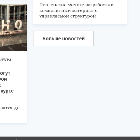
Пензенские ученые разработали
композитный материал с
управляемой структурой
Больше новостей
ЬТУРА
огут
вои
е
нкурсе
аются до