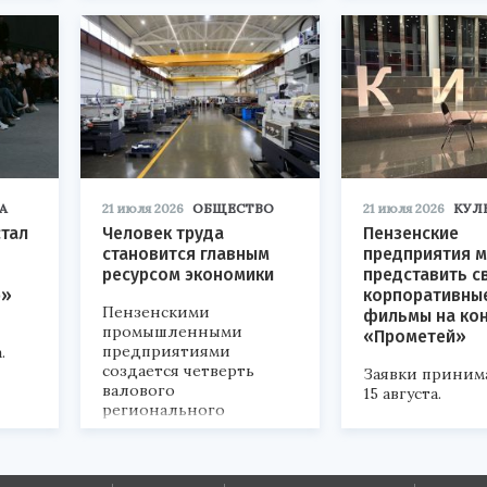
А
21 июля 2026
ОБЩЕСТВО
21 июля 2026
КУЛ
стал
Человек труда
Пензенские
становится главным
предприятия м
ресурсом экономики
представить с
р»
корпоративны
Пензенскими
фильмы на ко
промышленными
«Прометей»
предприятиями
.
создается четверть
Заявки приним
валового
15 августа.
регионального
продукта и
обеспечивается до
половины налоговых