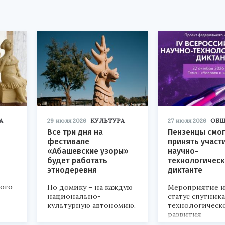
А
29 июля 2026
КУЛЬТУРА
27 июля 2026
ОБЩ
Все три дня на
Пензенцы смог
фестивале
принять участ
«Абашевские узоры»
научно-
будет работать
технологичес
этнодеревня
диктанте
кого
По домику – на каждую
Мероприятие и
национально-
статус спутник
культурную автономию.
технологическ
развития
«Технопром-202