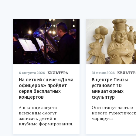
6 августа 2026
КУЛЬТУРА
31 июля 2026
КУЛЬТУР
На летней сцене «Дома
В центре Пензы
офицеров» пройдет
установят 10
серия бесплатных
миниатюрных
концертов
скульптур
А в конце августа
Они станут частью
пензенцы смогут
нового туристичес
записать детей в
маршрута.
клубные формирования.