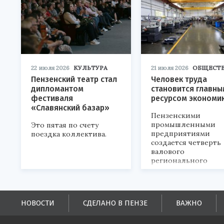
22 июля 2026
КУЛЬТУРА
21 июля 2026
ОБЩЕСТ
Пензенский театр стал
Человек труда
дипломантом
становится главны
фестиваля
ресурсом экономи
«Славянский базар»
Пензенскими
промышленными
Это пятая по счету
предприятиями
поездка коллектива.
создается четверть
валового
регионального
продукта и
обеспечивается до
половины налогов
поступлений в
НОВОСТИ
СДЕЛАНО В ПЕНЗЕ
ВАЖНО
бюджеты всех уровн