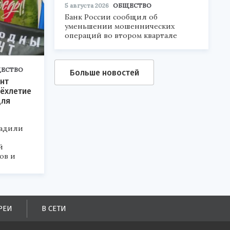
5 августа 2026
ОБЩЕСТВО
Банк России сообщил об
уменьшении мошеннических
операций во втором квартале
ЕСТВО
Больше новостей
нт
ёхлетие
для
радили
й
ов и
РЕИ
В СЕТИ