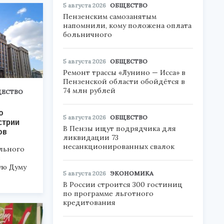
5 августа 2026
ОБЩЕСТВО
Пензенским самозанятым
напомнили, кому положена оплата
больничного
5 августа 2026
ОБЩЕСТВО
Ремонт трассы «Лунино — Исса» в
Пензенской области обойдётся в
74 млн рублей
ЕСТВО
о
5 августа 2026
ОБЩЕСТВО
стрии
В Пензы ищут подрядчика для
ов
ликвидации 73
несанкционированных свалок
льного
в
ую Думу
5 августа 2026
ЭКОНОМИКА
В России строится 300 гостиниц
по программе льготного
кредитования