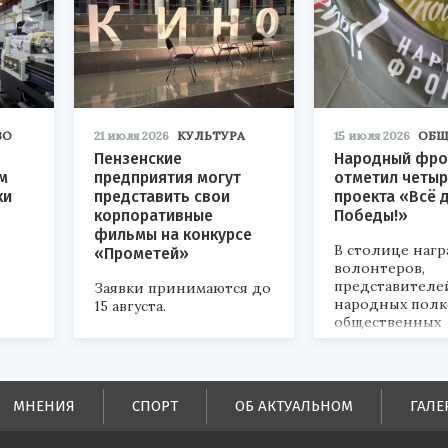
ВО
21 июля 2026
КУЛЬТУРА
15 июля 2026
ОБЩ
Пензенские
Народный фро
м
предприятия могут
отметил четыр
ки
представить свои
проекта «Всё 
корпоративные
Победы!»
фильмы на конкурсе
В столице наг
«Прометей»
волонтеров,
представителе
Заявки принимаются до
народных полк
15 августа.
общественных
объединений.
ых
МНЕНИЯ
СПОРТ
ОБ АКТУАЛЬНОМ
ГАЛЕ
ей.