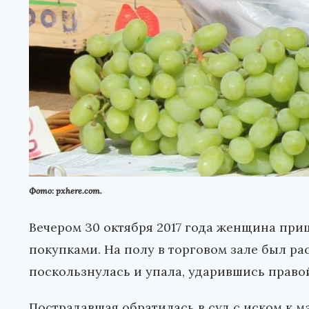
Фото: pxhere.com.
Вечером 30 октября 2017 года женщина при
покупками. На полу в торговом зале был ра
поскользнулась и упала, ударившись правой
Пострадавшая обратилась в суд с иском к 