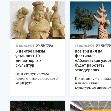
31 июля 2026
КУЛЬТУРА
29 июля 2026
КУЛЬТУР
В центре Пензы
Все три дня на
установят 10
фестивале
миниатюрных
«Абашевские узор
скульптур
будет работать
этнодеревня
Они станут частью
нового туристического
По домику – на каж
маршрута.
национально-
культурную автоно