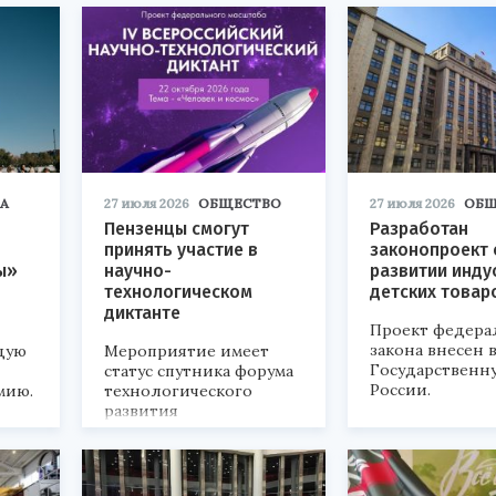
А
27 июля 2026
ОБЩЕСТВО
27 июля 2026
ОБЩ
Пензенцы смогут
Разработан
принять участие в
законопроект 
ы»
научно-
развитии инду
технологическом
детских товар
диктанте
Проект федера
закона внесен 
дую
Мероприятие имеет
Государственн
статус спутника форума
России.
мию.
технологического
развития
«Технопром-2026».