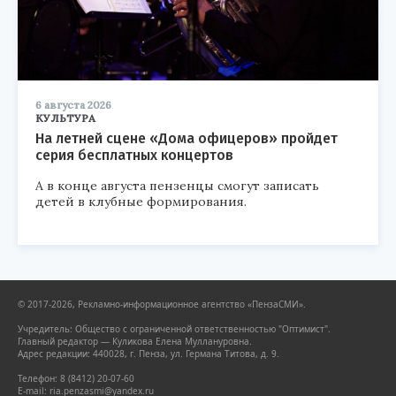
6 августа 2026
КУЛЬТУРА
На летней сцене «Дома офицеров» пройдет
серия бесплатных концертов
А в конце августа пензенцы смогут записать
детей в клубные формирования.
© 2017-2026, Рекламно-информационное агентство «ПензаСМИ».
Учредитель: Общество с ограниченной ответственностью "Оптимист".
Главный редактор — Куликова Елена Муллануровна.
Адрес редакции: 440028, г. Пенза, ул. Германа Титова, д. 9.
Телефон: 8 (8412) 20-07-60
E-mail: ria.penzasmi@yandex.ru