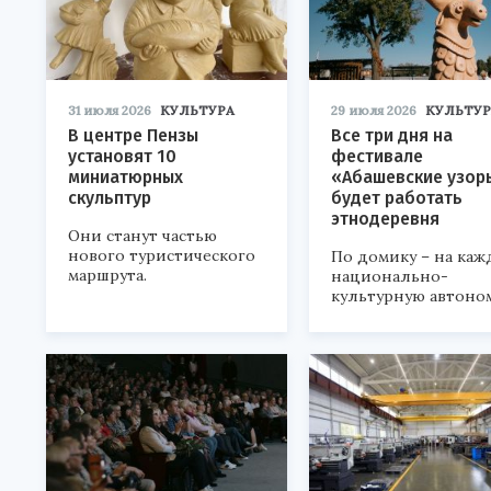
31 июля 2026
КУЛЬТУРА
29 июля 2026
КУЛЬТУР
В центре Пензы
Все три дня на
установят 10
фестивале
миниатюрных
«Абашевские узор
скульптур
будет работать
этнодеревня
Они станут частью
нового туристического
По домику – на каж
маршрута.
национально-
культурную автоно