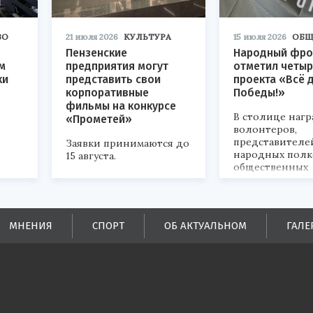
ВО
21 июля 2026
КУЛЬТУРА
15 июля 2026
ОБЩ
Пензенские
Народный фро
м
предприятия могут
отметил четыр
ки
представить свои
проекта «Всё 
корпоративные
Победы!»
фильмы на конкурсе
В столице наг
«Прометей»
волонтеров,
представителе
Заявки принимаются до
народных полк
15 августа.
общественных
объединений.
ых
МНЕНИЯ
СПОРТ
ОБ АКТУАЛЬНОМ
ГАЛЕ
ей.