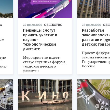
А
27 июля 2026
ОБЩЕСТВО
27 июля 2026
ОБЩ
Пензенцы смогут
Разработан
принять участие в
законопроект 
ы»
научно-
развитии инду
технологическом
детских товар
диктанте
Проект федера
закона внесен 
дую
Мероприятие имеет
Государственн
статус спутника форума
России.
мию.
технологического
развития
«Технопром-2026».