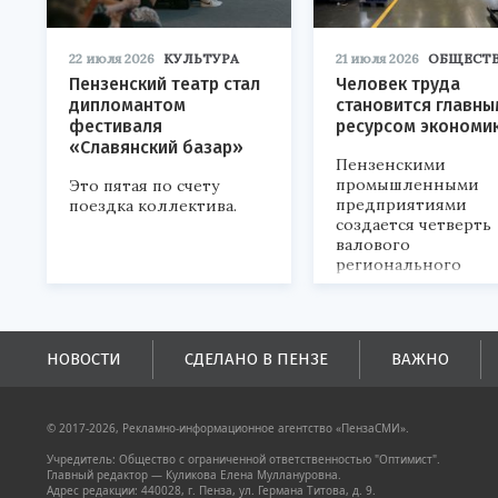
22 июля 2026
КУЛЬТУРА
21 июля 2026
ОБЩЕСТ
Пензенский театр стал
Человек труда
дипломантом
становится главны
фестиваля
ресурсом экономи
«Славянский базар»
Пензенскими
промышленными
Это пятая по счету
предприятиями
поездка коллектива.
создается четверть
валового
регионального
продукта и
обеспечивается до
половины налогов
поступлений в
НОВОСТИ
СДЕЛАНО В ПЕНЗЕ
ВАЖНО
бюджеты всех уровн
© 2017-2026, Рекламно-информационное агентство «ПензаСМИ».
Учредитель: Общество с ограниченной ответственностью "Оптимист".
Главный редактор — Куликова Елена Муллануровна.
Адрес редакции: 440028, г. Пенза, ул. Германа Титова, д. 9.