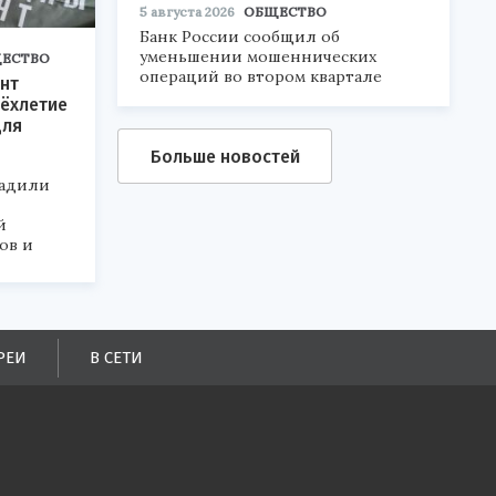
5 августа 2026
ОБЩЕСТВО
Банк России сообщил об
уменьшении мошеннических
ЕСТВО
операций во втором квартале
нт
ёхлетие
для
Больше новостей
радили
й
ов и
РЕИ
В СЕТИ