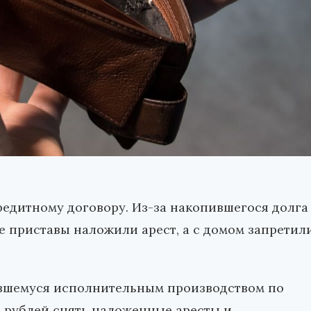
редитному договору. Из-за накопившегося долга
ые приставы наложили арест, а с домом запретил
авшемуся исполнительным производством по
ч рублей снять наложенные аресты и