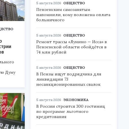
5 августа 2026
ОБЩЕСТВО
Пензенским самозанятым
напомнили, кому положена оплата
больничного
ЕСТВО
5 августа 2026
ОБЩЕСТВО
о
Ремонт трассы «Лунино — Исса» в
стрии
Пензенской области обойдётся в
ов
74 млн рублей
льного
в
5 августа 2026
ОБЩЕСТВО
ую Думу
В Пензы ищут подрядчика для
ликвидации 73
несанкционированных свалок
5 августа 2026
ЭКОНОМИКА
В России строится 300 гостиниц
по программе льготного
кредитования