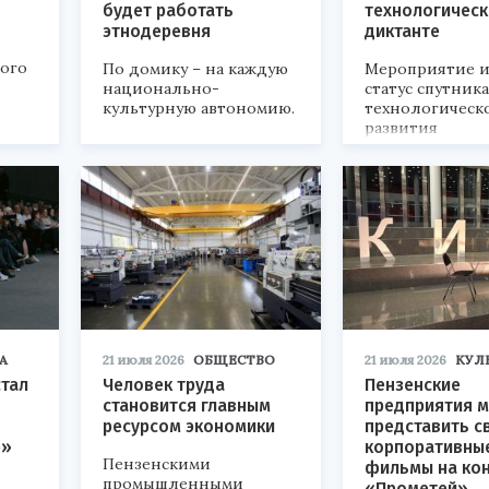
будет работать
технологичес
этнодеревня
диктанте
кого
По домику – на каждую
Мероприятие и
национально-
статус спутник
культурную автономию.
технологическ
развития
«Технопром-202
А
21 июля 2026
ОБЩЕСТВО
21 июля 2026
КУЛ
стал
Человек труда
Пензенские
становится главным
предприятия м
ресурсом экономики
представить с
р»
корпоративны
Пензенскими
фильмы на ко
промышленными
«Прометей»