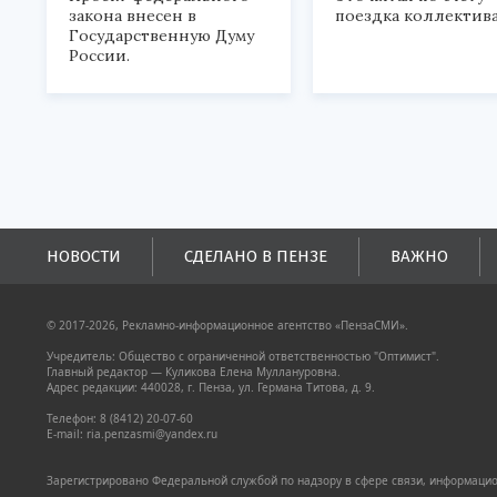
закона внесен в
поездка коллектива
Государственную Думу
России.
НОВОСТИ
СДЕЛАНО В ПЕНЗЕ
ВАЖНО
© 2017-2026, Рекламно-информационное агентство «ПензаСМИ».
Учредитель: Общество с ограниченной ответственностью "Оптимист".
Главный редактор — Куликова Елена Муллануровна.
Адрес редакции: 440028, г. Пенза, ул. Германа Титова, д. 9.
Телефон: 8 (8412) 20-07-60
E-mail: ria.penzasmi@yandex.ru
Зарегистрировано Федеральной службой по надзору в сфере связи, информацион