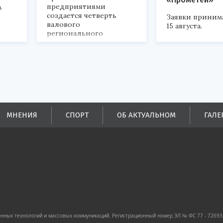
предприятиями
.
создается четверть
Заявки приним
валового
15 августа.
регионального
продукта и
обеспечивается до
половины налоговых
поступлений в
бюджеты всех уровней.
МНЕНИЯ
СПОРТ
ОБ АКТУАЛЬНОМ
ГАЛЕ
ных технологий и массовых коммуникаций. Регистрационный номер ЭЛ № ФС 77 - 72693 