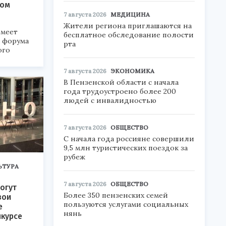
ком
7 августа 2026
МЕДИЦИНА
Жители региона приглашаются на
меет
бесплатное обследование полости
а форума
рта
ого
6».
7 августа 2026
ЭКОНОМИКА
В Пензенской области с начала
года трудоустроено более 200
людей с инвалидностью
7 августа 2026
ОБЩЕСТВО
С начала года россияне совершили
9,5 млн туристических поездок за
рубеж
ЬТУРА
7 августа 2026
ОБЩЕСТВО
огут
Более 350 пензенских семей
вои
пользуются услугами социальных
е
нянь
нкурсе