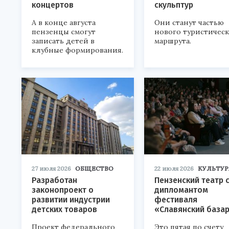
концертов
скульптур
А в конце августа
Они станут частью
пензенцы смогут
нового туристичес
записать детей в
маршрута.
клубные формирования.
27 июля 2026
ОБЩЕСТВО
22 июля 2026
КУЛЬТУР
Разработан
Пензенский театр 
законопроект о
дипломантом
развитии индустрии
фестиваля
детских товаров
«Славянский база
Проект федерального
Это пятая по счету