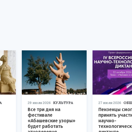
А
29 июля 2026
КУЛЬТУРА
27 июля 2026
ОБЩ
Все три дня на
Пензенцы смог
фестивале
принять участ
«Абашевские узоры»
научно-
будет работать
технологичес
этнодеревня
диктанте