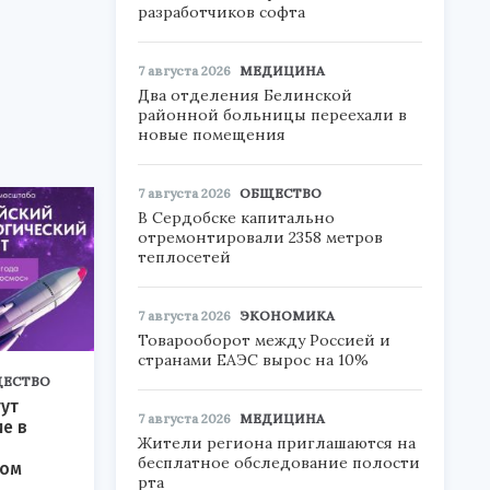
разработчиков софта
7 августа 2026
МЕДИЦИНА
Два отделения Белинской
районной больницы переехали в
новые помещения
7 августа 2026
ОБЩЕСТВО
В Сердобске капитально
отремонтировали 2358 метров
теплосетей
7 августа 2026
ЭКОНОМИКА
Товарооборот между Россией и
странами ЕАЭС вырос на 10%
ЕСТВО
ут
7 августа 2026
МЕДИЦИНА
ие в
Жители региона приглашаются на
бесплатное обследование полости
ком
рта