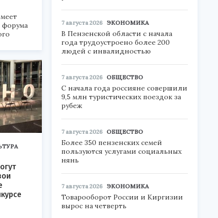
меет
7 августа 2026
ЭКОНОМИКА
а форума
В Пензенской области с начала
ого
года трудоустроено более 200
людей с инвалидностью
6».
7 августа 2026
ОБЩЕСТВО
С начала года россияне совершили
9,5 млн туристических поездок за
рубеж
7 августа 2026
ОБЩЕСТВО
Более 350 пензенских семей
ЬТУРА
пользуются услугами социальных
нянь
огут
вои
е
7 августа 2026
ЭКОНОМИКА
нкурсе
Товарооборот России и Киргизии
вырос на четверть