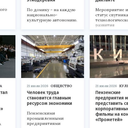
кого
По домику – на каждую
Мероприятие и
национально-
статус спутник
культурную автономию.
технологическ
развития
«Технопром-202
А
21 июля 2026
ОБЩЕСТВО
21 июля 2026
КУЛ
стал
Человек труда
Пензенские
становится главным
предприятия м
ресурсом экономики
представить с
р»
корпоративны
Пензенскими
фильмы на ко
промышленными
«Прометей»
предприятиями
.