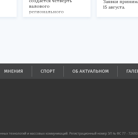
создается четверть
Заявки приним
валового
15 августа.
регионального
продукта и
обеспечивается до
половины налоговых
поступлений в
бюджеты всех уровней.
МНЕНИЯ
СПОРТ
ОБ АКТУАЛЬНОМ
ГАЛЕ
ных технологий и массовых коммуникаций. Регистрационный номер ЭЛ № ФС 77 - 72693 