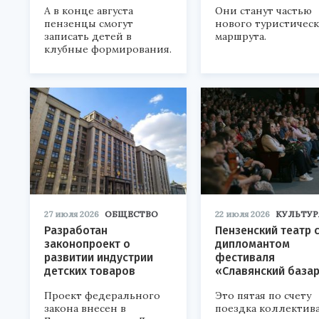
А в конце августа
Они станут частью
пензенцы смогут
нового туристичес
записать детей в
маршрута.
клубные формирования.
27 июля 2026
ОБЩЕСТВО
22 июля 2026
КУЛЬТУР
Разработан
Пензенский театр 
законопроект о
дипломантом
развитии индустрии
фестиваля
детских товаров
«Славянский база
Проект федерального
Это пятая по счету
закона внесен в
поездка коллектива