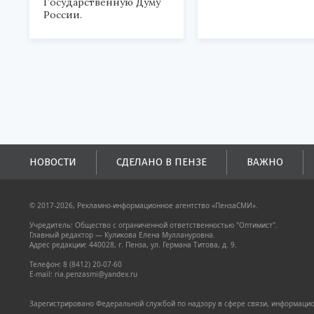
Государственную Думу
России.
НОВОСТИ
СДЕЛАНО В ПЕНЗЕ
ВАЖНО
© 2017-2026, Рекламно-информационное агентство «ПензаСМИ».
Учредитель: Общество с ограниченной ответственностью "Оптимист".
Главный редактор — Куликова Елена Муллануровна.
Адрес редакции: 440028, г. Пенза, ул. Германа Титова, д. 9.
Телефон: 8 (8412) 20-07-60
E-mail: ria.penzasmi@yandex.ru
Зарегистрировано Федеральной службой по надзору в сфере связи, информацион