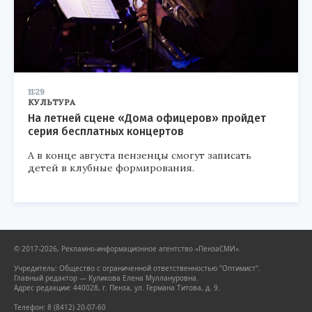
11:29
КУЛЬТУРА
На летней сцене «Дома офицеров» пройдет
серия бесплатных концертов
А в конце августа пензенцы смогут записать
детей в клубные формирования.
© 2017-2026, Рекламно-информационное агентство «ПензаСМИ».
Учредитель: Общество с ограниченной ответственностью "Оптимист".
Главный редактор — Куликова Елена Муллануровна.
Адрес редакции: 440028, г. Пенза, ул. Германа Титова, д. 9.
Телефон: 8 (8412) 20-07-60