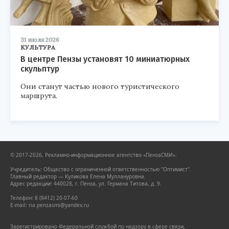
31 июля 2026
КУЛЬТУРА
В центре Пензы установят 10 миниатюрных
скульптур
Они станут частью нового туристического
маршрута.
© 2017-2026, Рекламно-информационное агентство «ПензаСМИ».
Учредитель: Общество с ограниченной ответственностью "Оптимист".
Главный редактор — Куликова Елена Муллануровна.
Адрес редакции: 440028, г. Пенза, ул. Германа Титова, д. 9.
Телефон: 8 (8412) 20-07-60
E-mail: ria.penzasmi@yandex.ru
Зарегистрировано Федеральной службой по надзору в сфере связи,