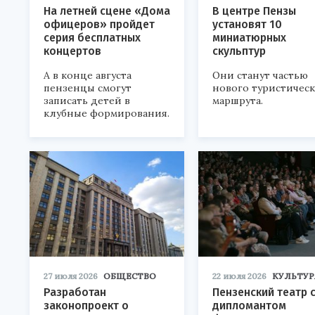
На летней сцене «Дома
В центре Пензы
офицеров» пройдет
установят 10
серия бесплатных
миниатюрных
концертов
скульптур
А в конце августа
Они станут частью
пензенцы смогут
нового туристичес
записать детей в
маршрута.
клубные формирования.
27 июля 2026
ОБЩЕСТВО
22 июля 2026
КУЛЬТУР
Разработан
Пензенский театр 
законопроект о
дипломантом