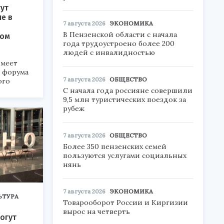
ут
ие в
7 августа 2026
ЭКОНОМИКА
В Пензенской области с начала
ком
года трудоустроено более 200
людей с инвалидностью
меет
а форума
7 августа 2026
ОБЩЕСТВО
ого
С начала года россияне совершили
6».
9,5 млн туристических поездок за
рубеж
7 августа 2026
ОБЩЕСТВО
Более 350 пензенских семей
пользуются услугами социальных
нянь
7 августа 2026
ЭКОНОМИКА
ЬТУРА
Товарооборот России и Киргизии
вырос на четверть
огут