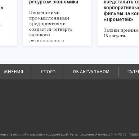
ресурсом экономики
представить с
р»
корпоративны
Пензенскими
фильмы на ко
промышленными
«Прометей»
предприятиями
.
создается четверть
Заявки приним
валового
15 августа.
регионального
продукта и
обеспечивается до
половины налоговых
поступлений в
бюджеты всех уровней.
МНЕНИЯ
СПОРТ
ОБ АКТУАЛЬНОМ
ГАЛЕ
ных технологий и массовых коммуникаций. Регистрационный номер ЭЛ № ФС 77 - 72693 