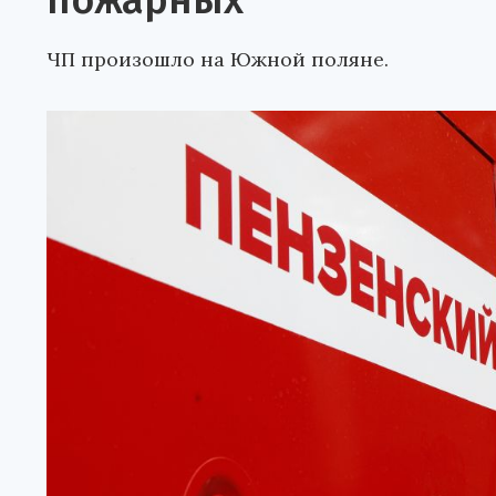
пожарных
ЧП произошло на Южной поляне.