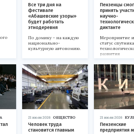
Все три дня на
Пензенцы смог
фестивале
принять участ
«Абашевские узоры»
научно-
будет работать
технологичес
этнодеревня
диктанте
кого
По домику – на каждую
Мероприятие и
национально-
статус спутник
культурную автономию.
технологическ
развития
«Технопром-202
А
21 июля 2026
ОБЩЕСТВО
21 июля 2026
КУЛ
стал
Человек труда
Пензенские
становится главным
предприятия м