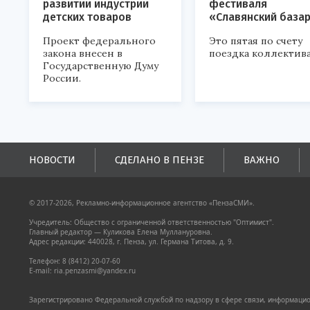
развитии индустрии
фестиваля
детских товаров
«Славянский база
Проект федерального
Это пятая по счету
закона внесен в
поездка коллектива
Государственную Думу
России.
НОВОСТИ
СДЕЛАНО В ПЕНЗЕ
ВАЖНО
© 2017-2026, Рекламно-информационное агентство «ПензаСМИ».
Учредитель: Общество с ограниченной ответственностью "Оптимист".
Главный редактор — Куликова Елена Муллануровна.
Адрес редакции: 440028, г. Пенза, ул. Германа Титова, д. 9.
Телефон: 8 (8412) 20-07-60
E-mail: ria.penzasmi@yandex.ru
Зарегистрировано Федеральной службой по надзору в сфере связи, информацион