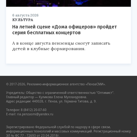
6 августа 2026
КУЛЬТУРА
На летней сцене «Дома офицеров» пройдет
серия бесплатных концертов
А в конце августа пензенцы смогут записать
детей в клубные формирования.
© 2017-2026, Рекламно-информационное агентство «ПензаСМИ».
Учредитель: Общество с ограниченной ответственностью "Оптимист".
Главный редактор — Куликова Елена Муллануровна.
Адрес редакции: 440028, г. Пенза, ул. Германа Титова, д. 9.
Телефон: 8 (8412) 20-07-60
E-mail: ria.penzasmi@yandex.ru
Зарегистрировано Федеральной службой по надзору в сфере связи,
информационных технологий и массовых коммуникаций. Регистрационный номер
ЭЛ № ФС 77 - 72693 от 23.04.2018г.