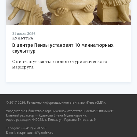
31 июля 2026
КУЛЬТУРА
В центре Пензы установят 10 миниатюрных
скульптур
Они станут частью нового туристического
маршрута.
© 2017-2026, Рекламно-информационное агентство «ПензаСМИ».
Учредитель: Общество с ограниченной ответственностью "Оптимист".
Главный редактор — Куликова Елена Муллануровна.
Адрес редакции: 440028, г. Пенза, ул. Германа Титова, д. 9.
Телефон: 8 (8412) 20-07-60
E-mail: ria.penzasmi@yandex.ru