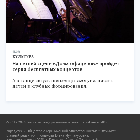
11:29
КУЛЬТУРА
На летней сцене «Дома офицеров» пройдет
серия бесплатных концертов
А в конце августа пензенцы смогут записать
детей в клубные формирования.
© 2017-2026, Рекламно-информационное агентство «ПензаСМИ».
Учредитель: Общество с ограниченной ответственностью "Оптимист".
Главный редактор — Куликова Елена Муллануровна.
Адрес редакции: 440028, г. Пенза, ул. Германа Титова, д. 9.